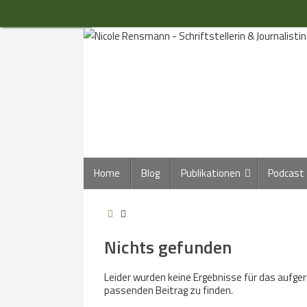
Zum
Inhalt
springen
Zum
Home
Blog
Publikationen
Podcast
Inhalt
springen
Start
Nichts gefunden
Leider wurden keine Ergebnisse für das aufgeruf
passenden Beitrag zu finden.