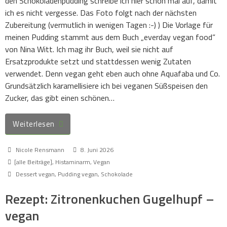
den Schokoladenpudding schreibe ich hier schon mal auf, damit
ich es nicht vergesse. Das Foto folgt nach der nächsten
Zubereitung (vermutlich in wenigen Tagen :-) ) Die Vorlage für
meinen Pudding stammt aus dem Buch „everday vegan food“
von Nina Witt. Ich mag ihr Buch, weil sie nicht auf
Ersatzprodukte setzt und stattdessen wenig Zutaten
verwendet. Denn vegan geht eben auch ohne Aquafaba und Co.
Grundsätzlich karamellisiere ich bei veganen Süßspeisen den
Zucker, das gibt einen schönen…
Weiterlesen
Nicole Rensmann
8. Juni 2026
[alle Beiträge]
,
Histaminarm
,
Vegan
Dessert vegan
,
Pudding vegan
,
Schokolade
Rezept: Zitronenkuchen Gugelhupf –
vegan