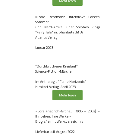
Mehr lesen
Nicole Rensmann interviewt Carsten
Sommer
und Nerd-Artikel über Stephen Kings
"Fairy Tale" in: phantastisch! 89
Atlantis Verlag
Januar 2023
"Durchbrochener Kreislauf"
Science-Fiction-Märchen
in: Anthologie "Ferne Horizonte"
Hirnkost Verlag, April 2023
Mehr lesen
»Lore Friedrich-Gronau (1905 – 2002) –
Ihr Leben. Ihre Werke.«
Biografie mit Werksverzeichnis
Lieferbar seit August 2022