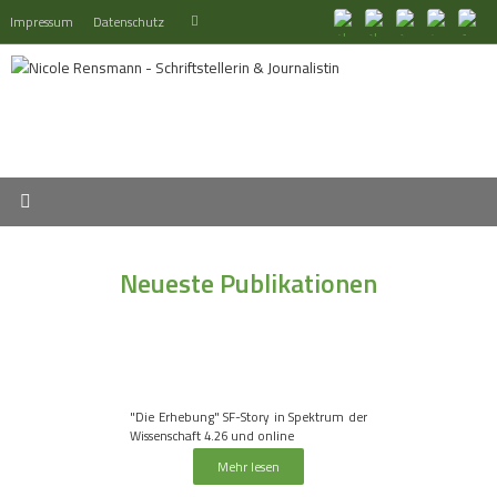
Zum
Suchen
Impressum
Datenschutz
Suchen
Inhalt
nach:
springen
Neueste Publikationen
"Die Erhebung" SF-Story in Spektrum der
Wissenschaft 4.26 und online
Mehr lesen