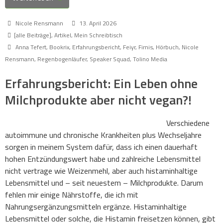
Nicole Rensmann
13. April 2026
[alle Beiträge]
,
Artikel
,
Mein Schreibtisch
Anna Tefert
,
Bookrix
,
Erfahrungsbericht
,
Feiyr
,
Firnis
,
Hörbuch
,
Nicole
Rensmann
,
Regenbogenläufer
,
Speaker Squad
,
Tolino Media
Erfahrungsbericht: Ein Leben ohne
Milchprodukte aber nicht vegan?!
Verschiedene
autoimmune und chronische Krankheiten plus Wechseljahre
sorgen in meinem System dafür, dass ich einen dauerhaft
hohen Entzündungswert habe und zahlreiche Lebensmittel
nicht vertrage wie Weizenmehl, aber auch histaminhaltige
Lebensmittel und – seit neuestem – Milchprodukte. Darum
fehlen mir einige Nährstoffe, die ich mit
Nahrungsergänzungsmitteln ergänze. Histaminhaltige
Lebensmittel oder solche, die Histamin freisetzen können, gibt