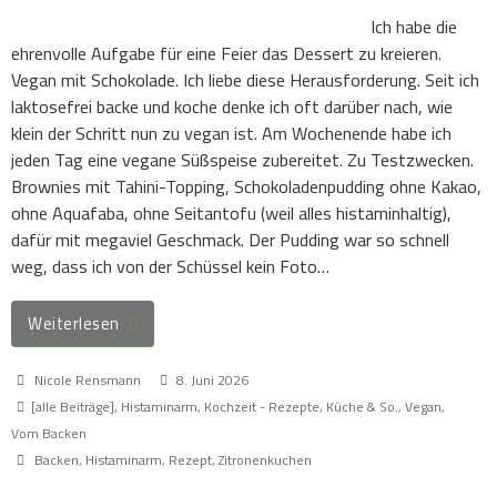
Ich habe die
ehrenvolle Aufgabe für eine Feier das Dessert zu kreieren.
Vegan mit Schokolade. Ich liebe diese Herausforderung. Seit ich
laktosefrei backe und koche denke ich oft darüber nach, wie
klein der Schritt nun zu vegan ist. Am Wochenende habe ich
jeden Tag eine vegane Süßspeise zubereitet. Zu Testzwecken.
Brownies mit Tahini-Topping, Schokoladenpudding ohne Kakao,
ohne Aquafaba, ohne Seitantofu (weil alles histaminhaltig),
dafür mit megaviel Geschmack. Der Pudding war so schnell
weg, dass ich von der Schüssel kein Foto…
Weiterlesen
Nicole Rensmann
8. Juni 2026
[alle Beiträge]
,
Histaminarm
,
Kochzeit - Rezepte, Küche & So.
,
Vegan
,
Vom Backen
Backen
,
Histaminarm
,
Rezept
,
Zitronenkuchen