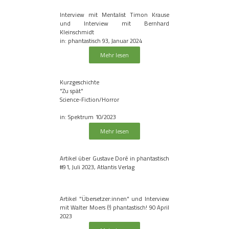
Interview mit Mentalist Timon Krause
und Interview mit Bernhard
Kleinschmidt
in: phantastisch 93, Januar 2024
Mehr lesen
Kurzgeschichte
"Zu spät"
Science-Fiction/Horror
in: Spektrum 10/2023
Mehr lesen
Artikel über Gustave Doré in phantastisch
#91, Juli 2023, Atlantis Verlag
Artikel "Übersetzer:innen" und Interview
mit Walter Moers (!) phantastisch! 90 April
2023