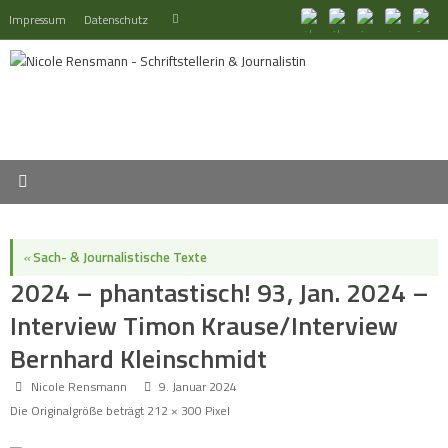
Zum
Suchen
Impressum
Datenschutz
Suchen
Inhalt
nach:
springen
«
Sach- & Journalistische Texte
2024 – phantastisch! 93, Jan. 2024 –
Interview Timon Krause/Interview
Bernhard Kleinschmidt
Nicole Rensmann
9. Januar 2024
Die Originalgröße beträgt
212 × 300
Pixel