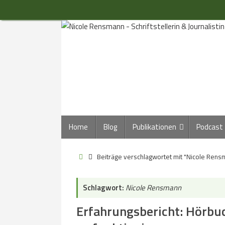
Zum
Inhalt
springen
Zum
Home
Blog
Publikationen
Podcast
Inhalt
springen
Start
Beiträge verschlagwortet mit "Nicole Rens
Schlagwort:
Nicole Rensmann
Erfahrungsbericht: Hörbuc