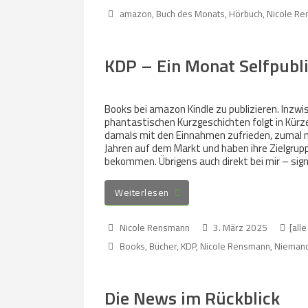
amazon
,
Buch des Monats
,
Hörbuch
,
Nicole R
KDP – Ein Monat Selfpubl
Books bei amazon Kindle zu publizieren. Inzwi
phantastischen Kurzgeschichten folgt in Kürz
damals mit den Einnahmen zufrieden, zumal nur
Jahren auf dem Markt und haben ihre Zielgrupp
bekommen. Übrigens auch direkt bei mir – sig
Weiterlesen
Nicole Rensmann
3. März 2025
[alle
Books
,
Bücher
,
KDP
,
Nicole Rensmann
,
Nieman
Die News im Rückblick