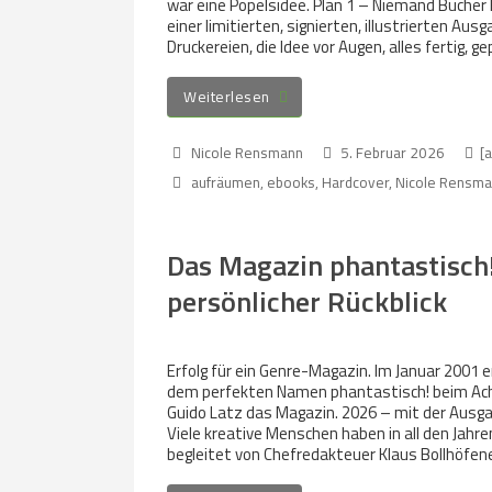
war eine Popelsidee. Plan 1 – Niemand Bücher
einer limitierten, signierten, illustrierten Au
Druckereien, die Idee vor Augen, alles fertig, g
Weiterlesen
Nicole Rensmann
5. Februar 2026
[a
aufräumen
,
ebooks
,
Hardcover
,
Nicole Rensm
Das Magazin phantastisch!
persönlicher Rückblick
Erfolg für ein Genre-Magazin. Im Januar 2001
dem perfekten Namen phantastisch! beim Ach
Guido Latz das Magazin. 2026 – mit der Ausga
Viele kreative Menschen haben in all den Jahr
begleitet von Chefredakteuer Klaus Bollhöfene