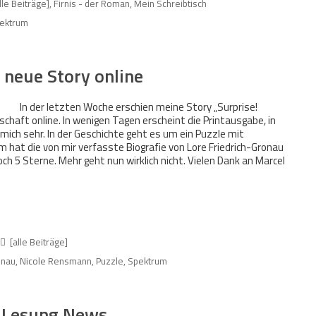
lle Beiträge]
,
Firnis - der Roman
,
Mein Schreibtisch
ektrum
 neue Story online
In der letzten Woche erschien meine Story „Surprise!
haft online. In wenigen Tagen erscheint die Printausgabe, in
 mich sehr. In der Geschichte geht es um ein Puzzle mit
m hat die von mir verfasste Biografie von Lore Friedrich-Gronau
h 5 Sterne. Mehr geht nun wirklich nicht. Vielen Dank an Marcel
[alle Beiträge]
onau
,
Nicole Rensmann
,
Puzzle
,
Spektrum
 Lesung News