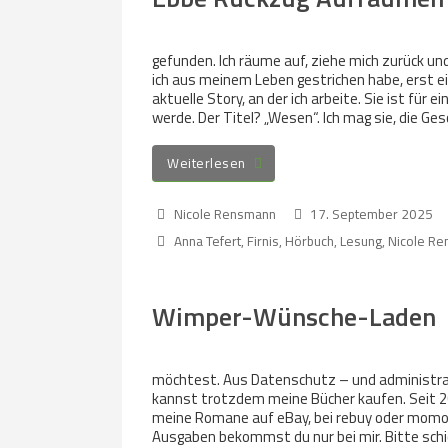
gefunden. Ich räume auf, ziehe mich zurück und
ich aus meinem Leben gestrichen habe, erst ei
aktuelle Story, an der ich arbeite. Sie ist für 
werde. Der Titel? „Wesen“. Ich mag sie, die Ges
Weiterlesen
Nicole Rensmann
17. September 2025
Anna Tefert
,
Firnis
,
Hörbuch
,
Lesung
,
Nicole R
Wimper-Wünsche-Laden
möchtest. Aus Datenschutz – und administrati
kannst trotzdem meine Bücher kaufen. Seit 202
meine Romane auf eBay, bei rebuy oder momox
Ausgaben bekommst du nur bei mir. Bitte schi