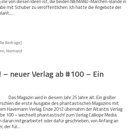
 Eine von diesen Ideen ist, die beiden NIEMAND-Märchen-Bände in
sgabe mit Schuber zu veröffentlichen. Ich hatte die Angebote der
eplant.…
lle Beiträge]
ann
,
Niemand
 – neuer Verlag ab #100 – Ein
Das Magazin wird in diesem Jahr 25 Jahre alt. Ein großer
 erschien die erste Ausgabe des phantastischen Magazins mit
im Havemann Verlag. Ende 2012 übernahm der Altantis Verlag
be 100 – wechselt phantastisch! zum Verlag Calliope Media.
en daran mitgearbeitet oder dafür geschrieben, von Anfang an
r, der für…