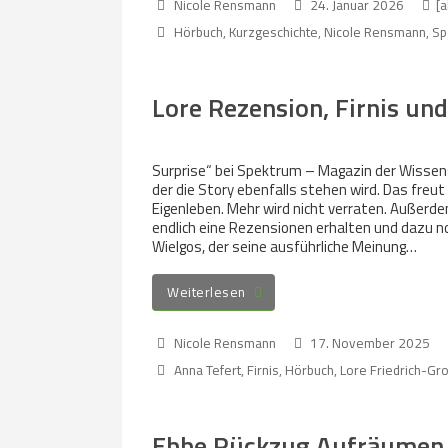
Nicole Rensmann
24. Januar 2026
[a
Hörbuch
,
Kurzgeschichte
,
Nicole Rensmann
,
Sp
Lore Rezension, Firnis und
Surprise“ bei Spektrum – Magazin der Wissensc
der die Story ebenfalls stehen wird. Das freut
Eigenleben. Mehr wird nicht verraten. Außerde
endlich eine Rezensionen erhalten und dazu noc
Wielgos, der seine ausführliche Meinung…
Weiterlesen
Nicole Rensmann
17. November 2025
Anna Tefert
,
Firnis
,
Hörbuch
,
Lore Friedrich-Gr
Ebbe Rückzug Aufräumen