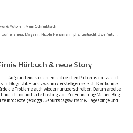
News & Autoren
,
Mein Schreibtisch
,
Journalismus
,
Magazin
,
Nicole Rensmann
,
phantastisch!
,
Uwe Anton
,
Firnis Hörbuch & neue Story
Aufgrund eines internen technischen Problems musste ich
s im Blog nicht – und zwar im vierstelligen Bereich. Klar, könnte
ürde die Probleme auch wieder nur überschreiben. Darum arbeite
chaue ich mir auch alte Postings an. Zur Erinnerung: Meinen Blog
kurze Infotexte gebloggt, Geburtstagswünsche, Tagesdinge und