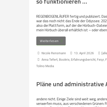
so funktionieren …
REGENBOGENLÄUFER fertig und publiziert. Das kl
war das noch nicht das Ende der Odyssee. 2026
also die Plattform, auf der die Hörbuch-Date
mein Hörbuch überall erhältlich ist – oder ebe
Weiterlesen
Nicole Rensmann
13. April 2026
[all
Anna Tefert
,
Bookrix
,
Erfahrungsbericht
,
Feiyr
,
F
Tolino Media
Pläne und administrative
andere nicht. Einige Ziele sind weit weg, ander
verwerfen muss, aus verschiedenen Grünen: Fi