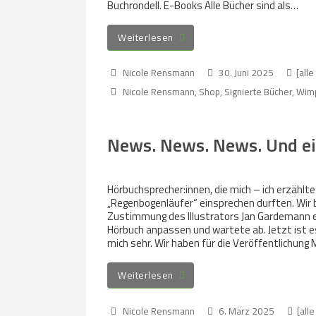
Buchrondell. E-Books Alle Bücher sind als…
Weiterlesen
Nicole Rensmann
30. Juni 2025
[alle
Nicole Rensmann
,
Shop
,
Signierte Bücher
,
Wim
News. News. News. Und ei
Hörbuchsprecher:innen, die mich – ich erzählte 
„Regenbogenläufer“ einsprechen durften. Wir be
Zustimmung des Illustrators Jan Gardemann ein
Hörbuch anpassen und wartete ab. Jetzt ist es
mich sehr. Wir haben für die Veröffentlichung 
Weiterlesen
Nicole Rensmann
6. März 2025
[alle