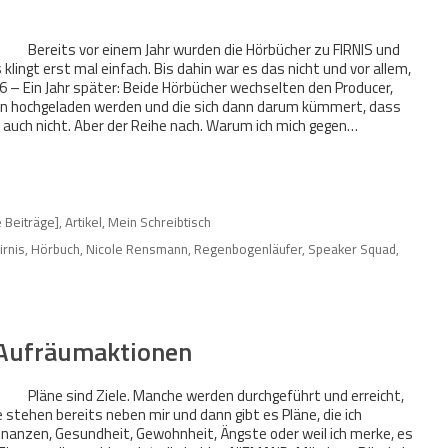
Bereits vor einem Jahr wurden die Hörbücher zu FIRNIS und
ingt erst mal einfach. Bis dahin war es das nicht und vor allem,
 – Ein Jahr später: Beide Hörbücher wechselten den Producer,
ien hochgeladen werden und die sich dann darum kümmert, dass
n auch nicht. Aber der Reihe nach. Warum ich mich gegen…
e Beiträge]
,
Artikel
,
Mein Schreibtisch
irnis
,
Hörbuch
,
Nicole Rensmann
,
Regenbogenläufer
,
Speaker Squad
,
 Aufräumaktionen
Pläne sind Ziele. Manche werden durchgeführt und erreicht,
e stehen bereits neben mir und dann gibt es Pläne, die ich
nanzen, Gesundheit, Gewohnheit, Ängste oder weil ich merke, es