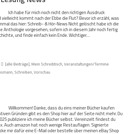
Ich habe für mich noch nicht den richtigen Ausdruck
 vielleicht kommt nach der Ebbe die Flut? Bevor ich erzähl, was
nmal das hier: Schreib- & Hör-News Nicht gelöscht habe ich die
eine Anthologie vorgesehen, sofern ich in diesem Jahr noch fertig
chichte, und finde einfach kein Ende. Wichtiger…
[alle Beiträge]
,
Mein Schreibtisch
,
Veranstaltungen/Termine
ensmann
,
Schreiben
,
Vorschau
Willkommen! Danke, dass du eins meiner Bücher kaufen
ven Gründen gibt es den Shop hier auf der Seite nicht mehr. Du
5 publiziere ich meine Bücher selbst. Vereinzelt findest du
. Auch amazon hat noch wenige Restauflagen. Signierte
cke mir dafür eine E-Mail oder bestelle über meinen eBay Shop