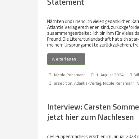
Statement
Nächten und unendlich vielen gedanklichen Karr
Atlantis Verlag erschienen sind, zurückgeford
zusammengearbeitet. Ich bin ihm für Vieles dan
Freund. Die Literarturlandschaft hat sich star
meinem Ursprungsmotto zurückzukehren, frei 
Weiterlesen
Nicole Rensmann
1. August 2024
[al
arsedition
,
Atlantis-Verlag
,
Nicole Rensmann
,
N
Interview: Carsten Sommer
jetzt hier zum Nachlesen
des Puppenmachers erschien im Januar 2023 in