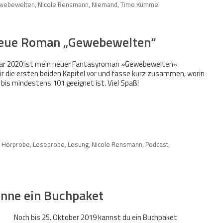
webewelten
,
Nicole Rensmann
,
Niemand
,
Timo Kümmel
 neue Roman „Gewebewelten“
uar 2020 ist mein neuer Fantasyroman »Gewebewelten«
e dir die ersten beiden Kapitel vor und fasse kurz zusammen, worin
 bis mindestens 101 geeignet ist. Viel Spaß!
,
Hörprobe
,
Leseprobe
,
Lesung
,
Nicole Rensmann
,
Podcast
,
nne ein Buchpaket
Noch bis 25. Oktober 2019 kannst du ein Buchpaket