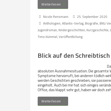
Weiterlesen
Nicole Rensmann
25. September 2020
Anthologien
,
Atlantis-Verlag
,
Biografie
,
Blitz Ve
Jugendroman
,
Kindergeschichten
,
Kurzgeschichte
,
Timo Kümmel
,
Veröffentlichung
Blick auf den Schreibtisch
Da
absoluten Ausnahmesituation. Die gesamte We
Symptome hervorruft, bei anderen tödlich wirk
werden Geschichten geschrieben, sie passieren
eingeholt. Auch bei mir hat sich einiges verä
Office, das klappt sehr gut, haben wir doch ze
Weiterlesen