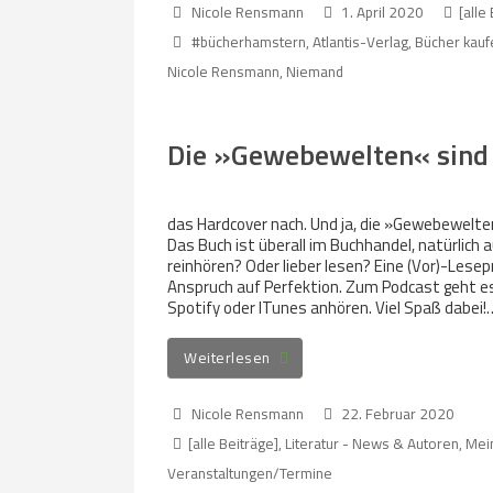
Nicole Rensmann
1. April 2020
[alle
#bücherhamstern
,
Atlantis-Verlag
,
Bücher kauf
Nicole Rensmann
,
Niemand
Die »Gewebewelten« sind 
das Hardcover nach. Und ja, die »Gewebewelte
Das Buch ist überall im Buchhandel, natürlich a
reinhören? Oder lieber lesen? Eine (Vor)-Lesepr
Anspruch auf Perfektion. Zum Podcast geht es
Spotify oder ITunes anhören. Viel Spaß dabei!
Weiterlesen
Nicole Rensmann
22. Februar 2020
[alle Beiträge]
,
Literatur - News & Autoren
,
Mein
Veranstaltungen/Termine