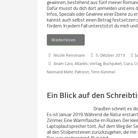
gewinnen, bestehend aus fünf meiner Romane
Dafür musst du dich dort anmelden und eins d
Infos, Specials oder Gewinne einer Ebene zu 
kannst auch selbst einen Betrag festsetzen o
fördern. In jedem Fall unterstützt du mich un
Weiterlesen
Nicole Rensmann
5. Oktober 2019
[
Anam Cara
,
Atlantis-Verlag
,
Buchpaket
,
Ciara
,
C
Niemand Mehr
,
Patreon
,
Timo Kümmel
Ein Blick auf den Schreibt
Draußen schneit es di
Es ist Januar 2019. Während die Natur erstarr
Zimmer. Eine Wärmflasche im Rücken. Der klei
Laptoplautsprecher tönt. Auf dem Weg der Sel
all den Stolpersteinen zurückzugehen, die mi
Das war anstrengend. Nun wird…