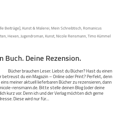
lle Beiträge]
,
Kunst & Malerei
,
Mein Schreibtisch
,
Romanicus
ten
,
Hexen
,
Jugendroman
,
Kunst
,
Nicole Rensmann
,
Timo Kümmel
n Buch. Deine Rezension.
Bücher brauchen Leser. Liebst du Bücher? Hast du einen
r betreust du ein Magazin – Online oder Print? Perfekt, denn
eins meiner aktuell lieferbaren Bücher zu rezensieren, dann
cole-rensmann.de. Bitte stelle deinen Blog (oder deine
ich kurz vor. Denn ich und der Verlag möchten dich gerne
resse. Diese wird nur für…