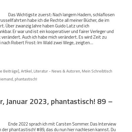
Das Wichtigste zuerst: Nach langem Hadern, schlaflosen
ussellfahrten habe ich die Rechte all meiner Bücher, die im
ert. Über zwanzig Jahre haben Guido Latz und ich
kbar. Er war und ist ein kooperativer und fairer Verleger und
k verändert. Auch ich habe mich verändert. Es wird Zeit zu
nach Robert Frost: Im Wald zwei Wege, zeigten…
le Beiträge]
,
Artikel
,
Literatur - News & Autoren
,
Mein Schreibtisch
iemand
,
phantastisch!
, Januar 2023, phantastisch! 89 –
Ende 2022 sprach ich mit Carsten Sommer. Das Interview
 der phantastisch! #89, das du nun hier nachlesen kannst. Du