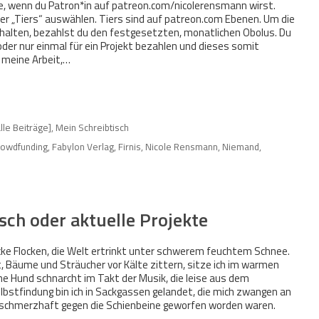
, wenn du Patron*in auf patreon.com/nicolerensmann wirst.
er „Tiers“ auswählen. Tiers sind auf patreon.com Ebenen. Um die
erhalten, bezahlst du den festgesetzten, monatlichen Obolus. Du
der nur einmal für ein Projekt bezahlen und dieses somit
d meine Arbeit,…
alle Beiträge]
,
Mein Schreibtisch
rowdfunding
,
Fabylon Verlag
,
Firnis
,
Nicole Rensmann
,
Niemand
,
isch oder aktuelle Projekte
cke Flocken, die Welt ertrinkt unter schwerem feuchtem Schnee.
t, Bäume und Sträucher vor Kälte zittern, sitze ich im warmen
ne Hund schnarcht im Takt der Musik, die leise aus dem
bstfindung bin ich in Sackgassen gelandet, die mich zwangen an
r schmerzhaft gegen die Schienbeine geworfen worden waren.