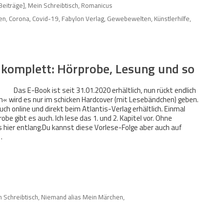
 Beiträge]
,
Mein Schreibtisch
,
Romanicus
en
,
Corona
,
Covid-19
,
Fabylon Verlag
,
Gewebewelten
,
Künstlerhilfe
,
komplett: Hörprobe, Lesung und so
Das E-Book ist seit 31.01.2020 erhältlich, nun rückt endlich
n« wird es nur im schicken Hardcover (mit Lesebändchen) geben.
uch online und direkt beim Atlantis-Verlag erhältlich. Einmal
obe gibt es auch. Ich lese das 1. und 2. Kapitel vor. Ohne
 hier entlang.Du kannst diese Vorlese-Folge aber auch auf
…
 Schreibtisch
,
Niemand alias Mein Märchen
,