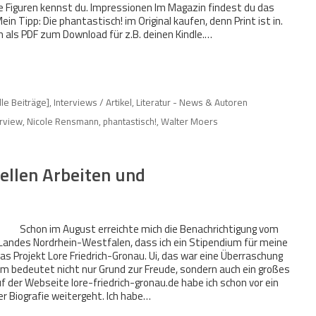
eine Figuren kennst du. Impressionen Im Magazin findest du das
ein Tipp: Die phantastisch! im Original kaufen, denn Print ist in.
 als PDF zum Download für z.B. deinen Kindle.…
lle Beiträge]
,
Interviews / Artikel
,
Literatur - News & Autoren
erview
,
Nicole Rensmann
,
phantastisch!
,
Walter Moers
ellen Arbeiten und
Schon im August erreichte mich die Benachrichtigung vom
Landes Nordrhein-Westfalen, dass ich ein Stipendium für meine
as Projekt Lore Friedrich-Gronau. Ui, das war eine Überraschung
ium bedeutet nicht nur Grund zur Freude, sondern auch ein großes
f der Webseite lore-friedrich-gronau.de habe ich schon vor ein
er Biografie weitergeht. Ich habe…