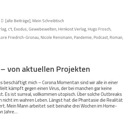
[alle Beiträge]
,
Mein Schreibtisch
rlag
,
c't
,
Exodus
,
Gewebewelten
,
Hirnkost Verlag
,
Hugo Frosch
,
Lore Friedrich-Gronau
,
Nicole Rensmann
,
Pandemie
,
Podcast
,
Roman
,
 – von aktuellen Projekten
s beschäftigt mich – Corona Momentan sind wir alle in einer
lt kämpft gegen einen Virus, der bei manchen gar keine
t. Es ist surreal, vollkommen utopisch. Über solche Outbreaks
 nicht im wahren Leben. Längst hat die Phantasie die Realität
ndert. Mein Mann arbeitet seit beinahe drei Wochen im Home-
hn Jahre…