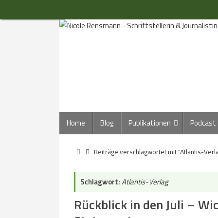
Zum
Inhalt
springen
Zum
Home
Blog
Publikationen
Podcast
Inhalt
springen
Start
Beiträge verschlagwortet mit "Atlantis-Verl
Schlagwort:
Atlantis-Verlag
Rückblick in den Juli – W