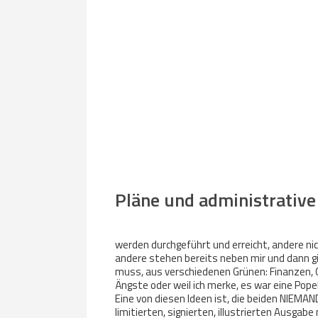
"Das Lek
4.26 und
"Regenb
Artikel
von "Spe
Mehr lesen
Lektorat
Artikel 
in: phant
Mehr lesen
Intervie
April 20
phantasti
Mehr lesen
Pläne und administrativ
werden durchgeführt und erreicht, andere nich
andere stehen bereits neben mir und dann gib
muss, aus verschiedenen Grünen: Finanzen,
Ängste oder weil ich merke, es war eine Pope
Eine von diesen Ideen ist, die beiden NIEMA
limitierten, signierten, illustrierten Ausgab