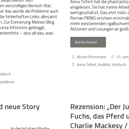
 deaktivieren. Nun
Anna Tefert hat die phantasti
m vierstelligen Bereich. Klar,
eingelesen. Sie hat meine Arbe
ber das würde die Probleme auch
wertgeschätzt. Das ehrt mich, 
die fehlerhaften Links allesamt
Roman FIRNIS erschien erstmali
n. Zur Erinnerung: Meinen Blog
mehr existierenden rgaBuchverl
kurze Infotexte gebloggt,
Aktionen und Lesungen an großa
berichte – also all das, was
Weiterlesen
Nicole Rensmann
15. Jan
Anna Tefert
,
Audible
,
Hörbuch
ibtisch
Spektrum
nd neue Story
Rezension: „Der J
Fuchs, das Pferd 
Charlie Mackesy 
In der letzten Woche