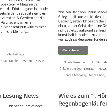
ei Spektrum – Magazin der
int die Printausgabe, in der die
zweiten Band von Charlie Macke
sehr. In der Geschichte geht es
Gelegenheit, um endlich den er
ht verraten. Außerdem hat die
Gedacht, getan. Ich bespreche b
h-Gronau endlich eine
ein kreativer Geist, der seine 
. Mehr geht nun wirklich nicht.
nicht zuletzt aufgrund zahlreich
sführliche Meinung…
Kunst half ihm, diese zu verarbei
war auch als Regisseur für den
Weiterlesen
[alle Beiträge]
Gronau
,
Nicole Rensmann
,
Puzzle
,
Nicole Rensmann
16. Ok
[alle Beiträge]
,
Literatur - New
Charlie Mackesy
,
Depression
,
n Lesung News
Wie es zum 1. Hö
Regenbogenläufer,
Ich habe für mich noch