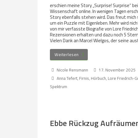
erschien meine Story „Surprise! Surprise“ b
Wissenschaft online. In wenigen Tagen ersche
Story ebenfalls stehen wird. Das freut mich 
um ein Puzzle mit Eigenleben. Mehr wird nic
von mir verfasste Biografie von Lore Friedric
Rezensionen erhalten und dazu noch 5 Sterne
Vielen Dank an Marcel Wielgos, der seine au
Weiterlesen
Nicole Rensmann
17. November 2025
Anna Tefert
,
Firnis
,
Hörbuch
,
Lore Friedrich-
Spektrum
Ebbe Rückzug Aufräume