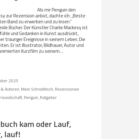
Als mir Penguin den
sy zur Rezension anbot, dachte ich: „Beste
sten Band zu erwerben und zu lesen.“
eide Bücher. Der Künstler Charlie Mackesy ist
Gefühle und Gedanken in Kunst ausdrückt,
er trauriger Ereignisse in seinem Leben. Die
ten. Er ist Illustrator, Bildhauer, Autor und
 animierten Kurzfilm zu seinem…
tober 2025
s & Autoren
,
Mein Schreibtisch
,
Rezensionen
Freundschaft
,
Penguin
,
Ratgeber
rbuch kam oder Lauf,
 lauf!