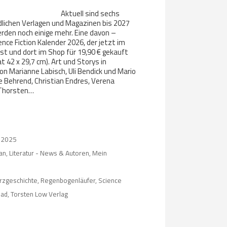
Aktuell sind sechs
dlichen Verlagen und Magazinen bis 2027
werden noch einige mehr. Eine davon –
nce Fiction Kalender 2026, der jetzt im
st und dort im Shop für 19,90 € gekauft
 42 x 29,7 cm). Art und Storys in
n Marianne Labisch, Uli Bendick und Mario
e Behrend, Christian Endres, Verena
, Thorsten…
i 2025
an
,
Literatur - News & Autoren
,
Mein
rzgeschichte
,
Regenbogenläufer
,
Science
uad
,
Torsten Low Verlag