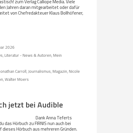
tisch! zum Verlag Calliope Media. Viele
den Jahren daran mitgearbeitet oder dafür
eitet von Chefredakteuer Klaus Bollhöfener,
uar 2026
ws
,
Literatur - News & Autoren
,
Mein
Jonathan Carroll
,
Journalismus
,
Magazin
,
Nicole
on
,
Walter Moers
h jetzt bei Audible
Dank Anna Teferts
du das Hörbuch zu FIRNIS nun auch bei
auf dieses Hörbuch aus mehreren Gründen.