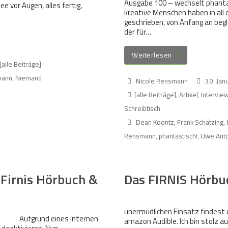
Ausgabe 100 – wechselt phantas
ee vor Augen, alles fertig,
kreative Menschen haben in all 
geschrieben, von Anfang an begl
der für…
Weiterlesen
[alle Beiträge]
mann
,
Niemand
Nicole Rensmann
30. Jan
[alle Beiträge]
,
Artikel
,
Intervie
Schreibtisch
Dean Koontz
,
Frank Schätzing
,
Rensmann
,
phantastisch!
,
Uwe Ant
 Firnis Hörbuch &
Das FIRNIS Hörbuc
unermüdlichen Einsatz findest 
Aufgrund eines internen
amazon Audible. Ich bin stolz 