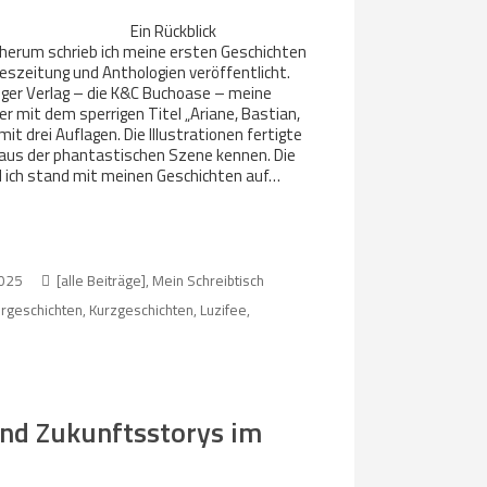
Ein Rückblick
erum schrieb ich meine ersten Geschichten
ageszeitung und Anthologien veröffentlicht.
linger Verlag – die K&C Buchoase – meine
r mit dem sperrigen Titel „Ariane, Bastian,
 mit drei Auflagen. Die Illustrationen fertigte
aus der phantastischen Szene kennen. Die
d ich stand mit meinen Geschichten auf…
2025
[alle Beiträge]
,
Mein Schreibtisch
ergeschichten
,
Kurzgeschichten
,
Luzifee
,
nd Zukunftsstorys im