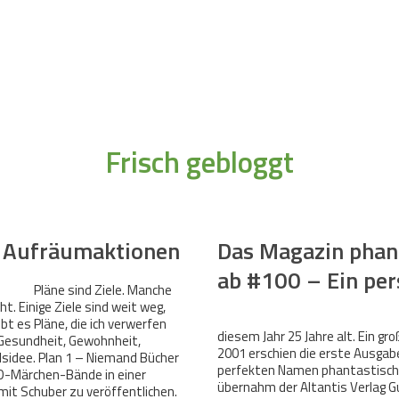
torat und das Wir"
Interview mit Mentalist Timon
 online
12/25 und online
Carsten Sommer
ogenläufer", gelesen
in: der selfpublisher Nr. 36
 über und mit dem
Krause und Interview mit
und Nerd-Artikel über Stephen
aker Squad"
Dezember 2024
Mehr lesen
Mehr lesen
Bernhard Kleinschmidt
Kings "Fairy Tale" in:
"Übersetzer:innen" und
astisch! 94
in: phantastisch 93, Januar
Mehr lesen
phantastisch! 89
w mit Walter Moers (!)
24
2024
Atlantis Verlag
sch! 90 April 2023
Mehr lesen
Mehr lesen
Mehr lesen
Januar 2023
Frisch gebloggt
e Aufräumaktionen
Das Magazin phant
ab #100 – Ein per
Pläne sind Ziele. Manche
t. Einige Ziele sind weit weg,
t es Pläne, die ich verwerfen
diesem Jahr 25 Jahre alt. Ein gr
 Gesundheit, Gewohnheit,
2001 erschien die erste Ausga
lsidee. Plan 1 – Niemand Bücher
perfekten Namen phantastisch
ND-Märchen-Bände in einer
übernahm der Altantis Verlag G
e mit Schuber zu veröffentlichen.