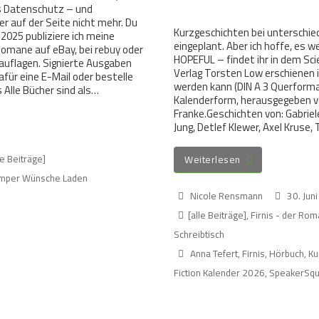
s Datenschutz – und
r auf der Seite nicht mehr. Du
Kurzgeschichten bei unterschie
2025 publiziere ich meine
eingeplant. Aber ich hoffe, es 
Romane auf eBay, bei rebuy oder
HOPEFUL – findet ihr in dem Scie
uflagen. Signierte Ausgaben
Verlag Torsten Low erschienen i
afür eine E-Mail oder bestelle
werden kann (DIN A 3 Querformat
Alle Bücher sind als…
Kalenderform, herausgegeben vo
Franke.Geschichten von: Gabriel
Jung, Detlef Klewer, Axel Kruse
le Beiträge]
Weiterlesen
mper Wünsche Laden
Nicole Rensmann
30. Jun
[alle Beiträge]
,
Firnis - der Rom
Schreibtisch
Anna Tefert
,
Firnis
,
Hörbuch
,
Ku
Fiction Kalender 2026
,
SpeakerSq