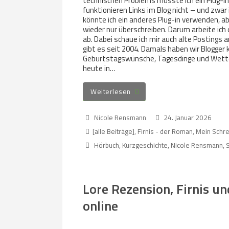
technischen Problems musste ich ein Plug-in
funktionieren Links im Blog nicht – und zwar i
könnte ich ein anderes Plug-in verwenden, a
wieder nur überschreiben. Darum arbeite ich 
ab. Dabei schaue ich mir auch alte Postings a
gibt es seit 2004. Damals haben wir Blogger 
Geburtstagswünsche, Tagesdinge und Wetter
heute in…
Weiterlesen
Nicole Rensmann
24. Januar 2026
[alle Beiträge]
,
Firnis - der Roman
,
Mein Schre
Hörbuch
,
Kurzgeschichte
,
Nicole Rensmann
,
Lore Rezension, Firnis u
online