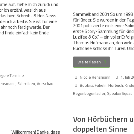
äume auf, ziehe mich zurück und
r ich erzähl, was ich aus
Sammelband 2001 So um 1998 h
das hier: Schreib- & Hör-News
für Kinder. Sie wurden in der T
er ich arbeite. Sie ist für eine
2001 publizierte ein kleiner So
Jahr noch fertig werde. Der
erste Story-Sammlung für Kinde
nd finde einfach kein Ende.
Luzifee & Co.“ – ein voller Erfolg
Thomas Hofmann an, den viele 
Buchoase schloss ihr Türen. Un
Weiterlesen
ungen/Termine
Nicole Rensmann
1. Juli 
Rensmann
,
Schreiben
,
Vorschau
Bookrix
,
Fabeln
,
Hörbuch
,
Kind
Regenbogenläufer
,
SpeakerSquad
Von Hörbüchern u
doppelten Sinne
Willkommen! Danke, dass