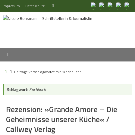
Zum
Suchen
Impressum
Datenschutz
Suchen
Inhalt
nach:
springen
Start
Beiträge verschlagwortet mit "Kochbuch"
Schlagwort:
Kochbuch
Rezension: »Grande Amore – Die
Geheimnisse unserer Küche« /
Callwey Verlag