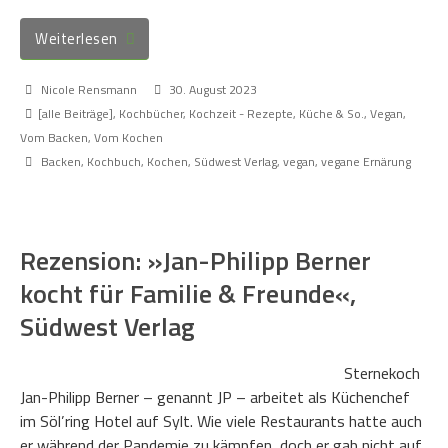
Weiterlesen
Nicole Rensmann
30. August 2023
[alle Beiträge]
,
Kochbücher
,
Kochzeit - Rezepte, Küche & So.
,
Vegan
,
Vom Backen
,
Vom Kochen
Backen
,
Kochbuch
,
Kochen
,
Südwest Verlag
,
vegan
,
vegane Ernärung
Rezension: »Jan-Philipp Berner
kocht für Familie & Freunde«,
Südwest Verlag
Sternekoch
Jan-Philipp Berner – genannt JP – arbeitet als Küchenchef
im Söl’ring Hotel auf Sylt. Wie viele Restaurants hatte auch
er während der Pandemie zu kämpfen, doch er gab nicht auf