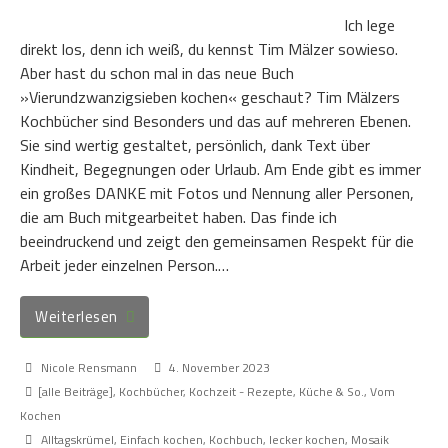
Ich lege
direkt los, denn ich weiß, du kennst Tim Mälzer sowieso.
Aber hast du schon mal in das neue Buch
»Vierundzwanzigsieben kochen« geschaut? Tim Mälzers
Kochbücher sind Besonders und das auf mehreren Ebenen.
Sie sind wertig gestaltet, persönlich, dank Text über
Kindheit, Begegnungen oder Urlaub. Am Ende gibt es immer
ein großes DANKE mit Fotos und Nennung aller Personen,
die am Buch mitgearbeitet haben. Das finde ich
beeindruckend und zeigt den gemeinsamen Respekt für die
Arbeit jeder einzelnen Person.…
Weiterlesen
Nicole Rensmann
4. November 2023
[alle Beiträge]
,
Kochbücher
,
Kochzeit - Rezepte, Küche & So.
,
Vom
Kochen
Alltagskrümel
,
Einfach kochen
,
Kochbuch
,
lecker kochen
,
Mosaik