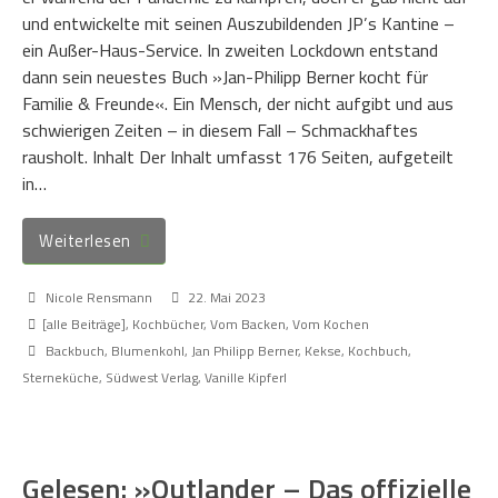
und entwickelte mit seinen Auszubildenden JP’s Kantine –
ein Außer-Haus-Service. In zweiten Lockdown entstand
dann sein neuestes Buch »Jan-Philipp Berner kocht für
Familie & Freunde«. Ein Mensch, der nicht aufgibt und aus
schwierigen Zeiten – in diesem Fall – Schmackhaftes
rausholt. Inhalt Der Inhalt umfasst 176 Seiten, aufgeteilt
in…
Weiterlesen
Nicole Rensmann
22. Mai 2023
[alle Beiträge]
,
Kochbücher
,
Vom Backen
,
Vom Kochen
Backbuch
,
Blumenkohl
,
Jan Philipp Berner
,
Kekse
,
Kochbuch
,
Sterneküche
,
Südwest Verlag
,
Vanille Kipferl
Gelesen: »Outlander – Das offizielle