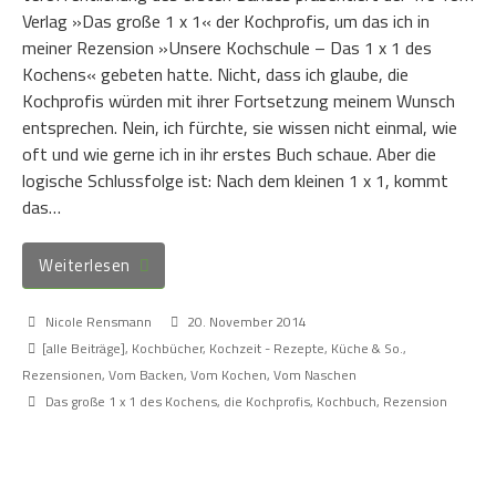
Verlag »Das große 1 x 1« der Kochprofis, um das ich in
meiner Rezension »Unsere Kochschule – Das 1 x 1 des
Kochens« gebeten hatte. Nicht, dass ich glaube, die
Kochprofis würden mit ihrer Fortsetzung meinem Wunsch
entsprechen. Nein, ich fürchte, sie wissen nicht einmal, wie
oft und wie gerne ich in ihr erstes Buch schaue. Aber die
logische Schlussfolge ist: Nach dem kleinen 1 x 1, kommt
das…
Weiterlesen
Nicole Rensmann
20. November 2014
[alle Beiträge]
,
Kochbücher
,
Kochzeit - Rezepte, Küche & So.
,
Rezensionen
,
Vom Backen
,
Vom Kochen
,
Vom Naschen
Das große 1 x 1 des Kochens
,
die Kochprofis
,
Kochbuch
,
Rezension