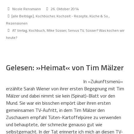
Nicole Rensmann
26. Oktober 2014
[alle Beiträge]
,
Kochbücher
,
Kochzeit - Rezepte, Küche & So.
,
Rezensionen
AT Verlag
,
Kochbuch
,
Mike Süsser
,
Servus TV
,
Süsser? Was kochen wir
heute?
Gelesen: »Heimat« von Tim Mälzer
In »Zukunftsmenü«
erzählte Sarah Wiener von ihrer ersten Begegnung mit Tim
Mälzer und dabei nimmt sie kein (Spinat)-Blatt vor den
Mund. Sie war ein bisschen empört über ihren ersten
gemeinsamen TV-Aufritt, in dem Tim Mälzer den
Zuschauern empfahl Tüten-Kartoffelpüree zu verwenden
und behauptete, der schmecke genauso gut wie
selbstgemacht. In der Tat erinnerte ich mich an diesen TV-