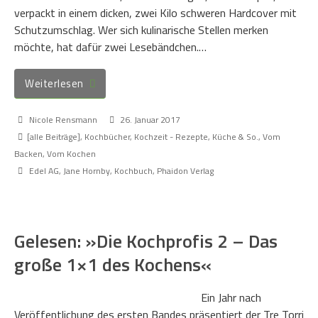
verpackt in einem dicken, zwei Kilo schweren Hardcover mit
Schutzumschlag. Wer sich kulinarische Stellen merken
möchte, hat dafür zwei Lesebändchen.…
Weiterlesen
Nicole Rensmann
26. Januar 2017
[alle Beiträge]
,
Kochbücher
,
Kochzeit - Rezepte, Küche & So.
,
Vom
Backen
,
Vom Kochen
Edel AG
,
Jane Hornby
,
Kochbuch
,
Phaidon Verlag
Gelesen: »Die Kochprofis 2 – Das
große 1×1 des Kochens«
Ein Jahr nach
Veröffentlichung des ersten Bandes präsentiert der Tre Torri