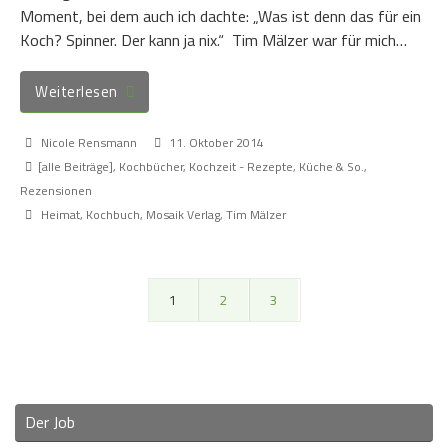
Moment, bei dem auch ich dachte: „Was ist denn das für ein
Koch? Spinner. Der kann ja nix.“ Tim Mälzer war für mich…
Weiterlesen
Nicole Rensmann
11. Oktober 2014
[alle Beiträge]
,
Kochbücher
,
Kochzeit - Rezepte, Küche & So.
,
Rezensionen
Heimat
,
Kochbuch
,
Mosaik Verlag
,
Tim Mälzer
1
2
3
Der Job