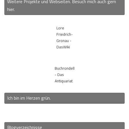
Weitere Projekte und Webseiten. Besuch mich auch gern
hier.
Lore
Friedrich-
Gronau -
DasWiki
Buchrondell
- Das
Antiquariat
Ich bin im Herzen grün.
Blogverzeichnisse