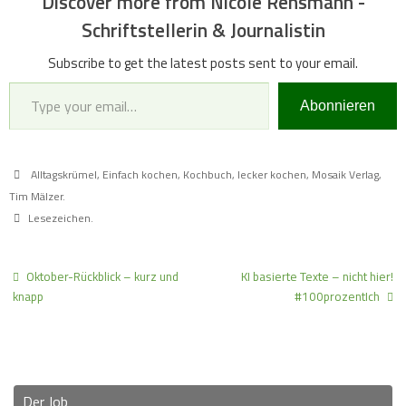
Discover more from Nicole Rensmann -
Schriftstellerin & Journalistin
Subscribe to get the latest posts sent to your email.
Type your email…
Abonnieren
Alltagskrümel
,
Einfach kochen
,
Kochbuch
,
lecker kochen
,
Mosaik Verlag
,
Tim Mälzer
.
Lesezeichen
.
Oktober-Rückblick – kurz und
KI basierte Texte – nicht hier!
knapp
#100prozentIch
Der Job