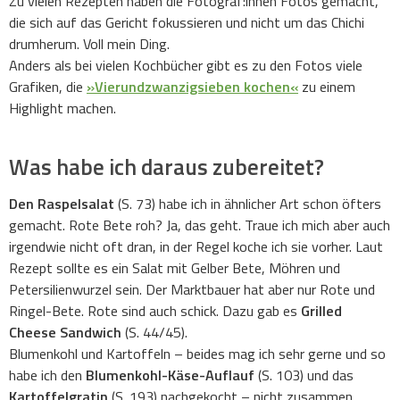
Zu vielen Rezepten haben die Fotograf:innen Fotos gemacht,
die sich auf das Gericht fokussieren und nicht um das Chichi
drumherum. Voll mein Ding.
Anders als bei vielen Kochbücher gibt es zu den Fotos viele
Grafiken, die
»Vierundzwanzigsieben kochen«
zu einem
Highlight machen.
Was habe ich daraus zubereitet?
Den Raspelsalat
(S. 73) habe ich in ähnlicher Art schon öfters
gemacht. Rote Bete roh? Ja, das geht. Traue ich mich aber auch
irgendwie nicht oft dran, in der Regel koche ich sie vorher. Laut
Rezept sollte es ein Salat mit Gelber Bete, Möhren und
Petersilienwurzel sein. Der Marktbauer hat aber nur Rote und
Ringel-Bete. Rote sind auch schick. Dazu gab es
Grilled
Cheese Sandwich
(S. 44/45).
Blumenkohl und Kartoffeln – beides mag ich sehr gerne und so
habe ich den
Blumenkohl-Käse-Auflauf
(S. 103) und das
Kartoffelgratin
(S. 193) nachgekocht – nicht zusammen,