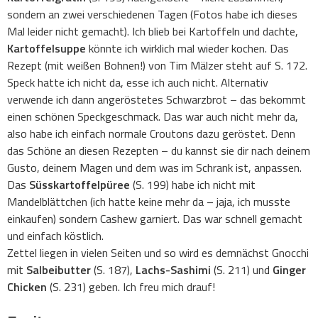
sondern an zwei verschiedenen Tagen (Fotos habe ich dieses
Mal leider nicht gemacht). Ich blieb bei Kartoffeln und dachte,
Kartoffelsuppe
könnte ich wirklich mal wieder kochen. Das
Rezept (mit weißen Bohnen!) von Tim Mälzer steht auf S. 172.
Speck hatte ich nicht da, esse ich auch nicht. Alternativ
verwende ich dann angeröstetes Schwarzbrot – das bekommt
einen schönen Speckgeschmack. Das war auch nicht mehr da,
also habe ich einfach normale Croutons dazu geröstet. Denn
das Schöne an diesen Rezepten – du kannst sie dir nach deinem
Gusto, deinem Magen und dem was im Schrank ist, anpassen.
Das
Süsskartoffelpüree
(S. 199) habe ich nicht mit
Mandelblättchen (ich hatte keine mehr da – jaja, ich musste
einkaufen) sondern Cashew garniert. Das war schnell gemacht
und einfach köstlich.
Zettel liegen in vielen Seiten und so wird es demnächst Gnocchi
mit
Salbeibutter
(S. 187),
Lachs-Sashimi
(S. 211) und
Ginger
Chicken
(S. 231) geben. Ich freu mich drauf!