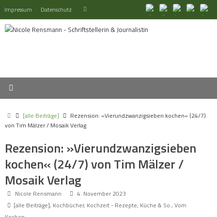
Zum
Suchen
Impressum
Datenschutz
Suchen
Inhalt
nach:
springen
Start
[alle Beiträge]
Rezension: »Vierundzwanzigsieben kochen« (24/7)
von Tim Mälzer / Mosaik Verlag
Rezension: »Vierundzwanzigsieben
kochen« (24/7) von Tim Mälzer /
Mosaik Verlag
Nicole Rensmann
4. November 2023
[alle Beiträge]
,
Kochbücher
,
Kochzeit - Rezepte, Küche & So.
,
Vom
Kochen