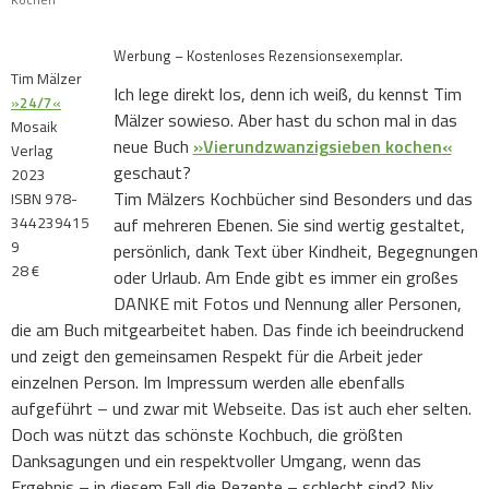
Werbung – Kostenloses Rezensionsexemplar.
Tim Mälzer
Ich lege direkt los, denn ich weiß, du kennst Tim
»
24/7
«
Mälzer sowieso. Aber hast du schon mal in das
Mosaik
neue Buch
»Vierundzwanzigsieben kochen«
Verlag
geschaut?
2023
Tim Mälzers Kochbücher sind Besonders und das
ISBN 978-
344239415
auf mehreren Ebenen. Sie sind wertig gestaltet,
9
persönlich, dank Text über Kindheit, Begegnungen
28 €
oder Urlaub. Am Ende gibt es immer ein großes
DANKE mit Fotos und Nennung aller Personen,
die am Buch mitgearbeitet haben. Das finde ich beeindruckend
und zeigt den gemeinsamen Respekt für die Arbeit jeder
einzelnen Person. Im Impressum werden alle ebenfalls
aufgeführt – und zwar mit Webseite. Das ist auch eher selten.
Doch was nützt das schönste Kochbuch, die größten
Danksagungen und ein respektvoller Umgang, wenn das
Ergebnis – in diesem Fall die Rezepte – schlecht sind? Nix.