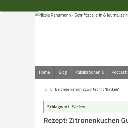
Zum
Inhalt
springen
Zum
Home
Blog
Publikationen
Podcast
Inhalt
springen
Start
Beiträge verschlagwortet mit "Backen"
Schlagwort:
Backen
Rezept: Zitronenkuchen G