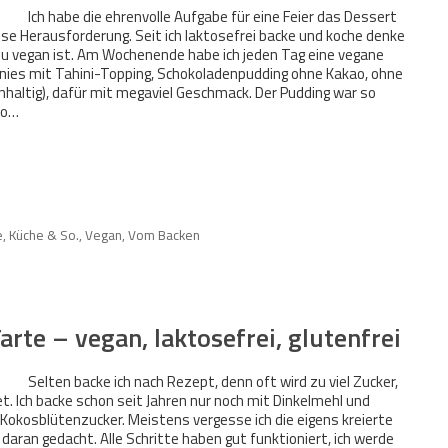
Ich habe die ehrenvolle Aufgabe für eine Feier das Dessert
iese Herausforderung. Seit ich laktosefrei backe und koche denke
n zu vegan ist. Am Wochenende habe ich jeden Tag eine vegane
ies mit Tahini-Topping, Schokoladenpudding ohne Kakao, ohne
nhaltig), dafür mit megaviel Geschmack. Der Pudding war so
to…
e, Küche & So.
,
Vegan
,
Vom Backen
rte – vegan, laktosefrei, glutenfrei
Selten backe ich nach Rezept, denn oft wird zu viel Zucker,
. Ich backe schon seit Jahren nur noch mit Dinkelmehl und
 Kokosblütenzucker. Meistens vergesse ich die eigens kreierte
daran gedacht. Alle Schritte haben gut funktioniert, ich werde