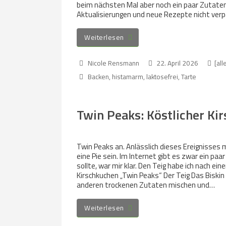
beim nächsten Mal aber noch ein paar Zutate
Aktualisierungen und neue Rezepte nicht verpa
Weiterlesen
Nicole Rensmann
22. April 2026
[all
Backen
,
histamarm
,
laktosefrei
,
Tarte
Twin Peaks: Köstlicher Ki
Twin Peaks an. Anlässlich dieses Ereignisses
eine Pie sein. Im Internet gibt es zwar ein paa
sollte, war mir klar. Den Teig habe ich nach 
Kirschkuchen „Twin Peaks“ Der Teig Das Biskin 
anderen trockenen Zutaten mischen und…
Weiterlesen