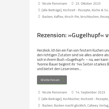
Nicole Rensmann
23. Oktober 2023
[alle Beiträge]
,
Kochzeit - Rezepte, Küche & So.
Backen
,
Kaffee
,
Kirsch-Pie
,
kirschkuchen
,
Rezep
Rezension: »Gugelhupf« v
Herzkick. Ich bin ein Fan von festem Kuchen u
den richtigen Zutaten sind sie alles andere al
sich in ihrem Buch »Gugelhupf« – na, wer kann 
Yvonne Bauer beginnt ihr 144 Seiten starkes 
und bietet den Leser:innen…
Weiterlesen
Nicole Rensmann
14. September 2023
[alle Beiträge]
,
Kochbücher
,
Kochzeit - Rezepte,
Backen
,
Backen macht glücklich
,
Callwey Verlag