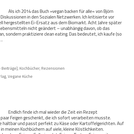
Als ich 2014 das Buch »vegan backen für alle« von Björn
 Diskussionen in den Sozialen Netzwerken. Ich kritisierte vor
ell hergestellten Ei-Ersatz aus dem Biomarkt. Acht Jahre später
Lebensmitteln nicht geändert – unabhängig davon, ob das
gan, sondern praktiziere clean eating. Das bedeutet, ich kaufe (so
e…
e Beiträge]
,
Kochbücher
,
Rezensionen
rlag
,
Vegane Küche
Endlich finde ich mal wieder die Zeit ein Rezept
 paar Feigen geschenkt, die ich sofort verarbeiten musste.
ge haltbar und passt perfekt zu Käse oder Kartoffelgerichten. Auf
n meinen Kochbüchern auf viele, kleine Köstlichkeiten.