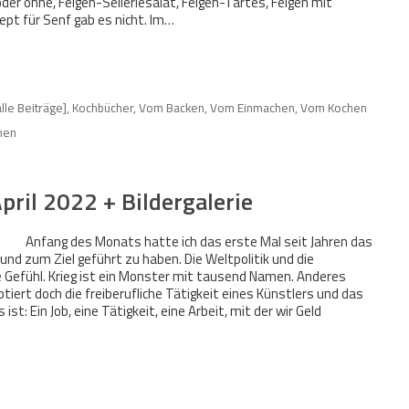
oder ohne, Feigen-Selleriesalat, Feigen-Tartes, Feigen mit
ept für Senf gab es nicht. Im…
alle Beiträge]
,
Kochbücher
,
Vom Backen
,
Vom Einmachen
,
Vom Kochen
hen
pril 2022 + Bildergalerie
Anfang des Monats hatte ich das erste Mal seit Jahren das
t und zum Ziel geführt zu haben. Die Weltpolitik und die
 Gefühl. Krieg ist ein Monster mit tausend Namen. Anderes
iert doch die freiberufliche Tätigkeit eines Künstlers und das
t: Ein Job, eine Tätigkeit, eine Arbeit, mit der wir Geld