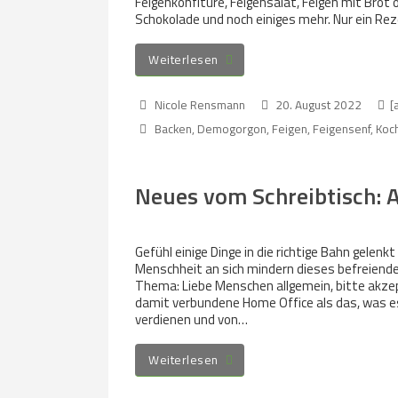
Feigenkonfitüre, Feigensalat, Feigen mit Brot 
Schokolade und noch einiges mehr. Nur ein Rez
Weiterlesen
Nicole Rensmann
20. August 2022
[
Backen
,
Demogorgon
,
Feigen
,
Feigensenf
,
Koc
Neues vom Schreibtisch: A
Gefühl einige Dinge in die richtige Bahn gelenk
Menschheit an sich mindern dieses befreiende
Thema: Liebe Menschen allgemein, bitte akzept
damit verbundene Home Office als das, was es is
verdienen und von…
Weiterlesen