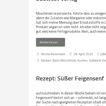
Moschinski rezensierte, führte dies zu einigen
allem die Zutaten wie Margarine oder industri
hat sich meine Meinung über Ersatzstoffe in 
Produkt vegan ist oder nicht. Ich lebe nicht ve
gut wie) keine Fertigprodukte. Nein, auch kein
Weiterlesen
Nicole Rensmann
28. April 2023
[all
Backen
,
Björn Moschinski
,
Kochen
,
Südwest Ve
Rezept: Süßer Feigensenf
aufzuschreiben. In dieser Woche bekam ich ein
Feigensenf bietet sich an – schmeckt, ist lan
der Suche nach geeigneten Rezepten stieß ich i