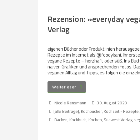
Rezension: »everyday veg
Verlag
eigenen Bücher oder Produktlinien herausgeben
Rezepte im Internet als @foodykani. Ihr erst
vegane Rezepte – herzhaft oder süß. Ins Buch
naiven Grafiken und ansprechenden Fotos. Das 
veganen Alltag und Tipps, es folgen die einzel
Weiterlesen
Nicole Rensmann
30. August 2023
[alle Beiträge]
,
Kochbücher
,
Kochzeit - Rezepte,
Backen
,
Kochbuch
,
Kochen
,
Südwest Verlag
,
ve