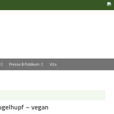
Presse & Publikum
Vita
ugelhupf – vegan