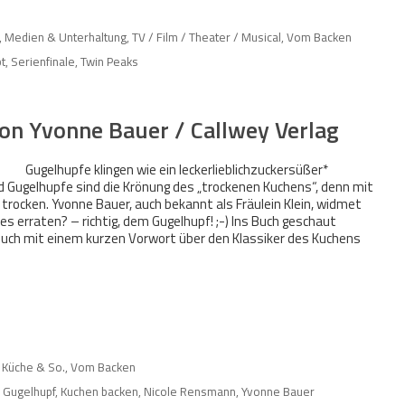
,
Medien & Unterhaltung
,
TV / Film / Theater / Musical
,
Vom Backen
t
,
Serienfinale
,
Twin Peaks
on Yvonne Bauer / Callwey Verlag
Gugelhupfe klingen wie ein leckerlieblichzuckersüßer*
nd Gugelhupfe sind die Krönung des „trockenen Kuchens“, denn mit
s trocken. Yvonne Bauer, auch bekannt als Fräulein Klein, widmet
es erraten? – richtig, dem Gugelhupf! ;-) Ins Buch geschaut
Buch mit einem kurzen Vorwort über den Klassiker des Kuchens
 Küche & So.
,
Vom Backen
,
Gugelhupf
,
Kuchen backen
,
Nicole Rensmann
,
Yvonne Bauer