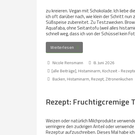
zu kreieren. Vegan mit Schokolade. Ich liebe d
ich oft darüber nach, wie klein der Schritt nu
Süßspeise zubereitet. Zu Testzwecken. Brown
Aquafaba, ohne Seitantofu (weil alles histami
schnell weg, dass ich von der Schüssel kein Fo
Weiterlesen
Nicole Rensmann
8. Juni 2026
[alle Beiträge]
,
Histaminarm
,
Kochzeit - Rezept
Backen
,
Histaminarm
,
Rezept
,
Zitronenkuchen
Rezept: Fruchtigcremige Ta
Weizen oder natürlich Milchprodukte verwendet
verringere den zuckrigen Anteil oder verwende
Rezeptur aufzuschreiben. Dieses Mal habe ich 