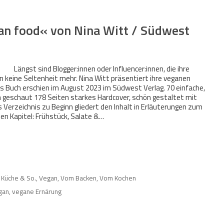
an food« von Nina Witt / Südwest
Längst sind Blogger:innen oder Influencer:innen, die ihre
 keine Seltenheit mehr. Nina Witt präsentiert ihre veganen
es Buch erschien im August 2023 im Südwest Verlag. 70 einfache,
 geschaut 178 Seiten starkes Hardcover, schön gestaltet mit
Verzeichnis zu Beginn gliedert den Inhalt in Erläuterungen zum
nen Kapitel: Frühstück, Salate &…
 Küche & So.
,
Vegan
,
Vom Backen
,
Vom Kochen
gan
,
vegane Ernärung