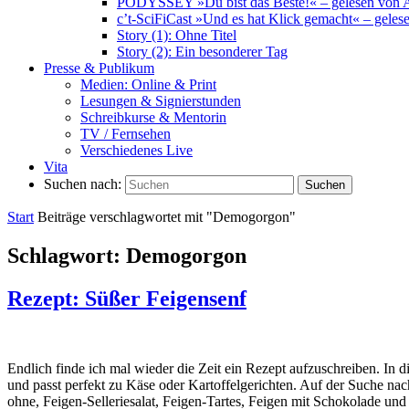
PODYSSEY »Du bist das Beste!« – gelesen von 
c’t-SciFiCast »Und es hat Klick gemacht« – geles
Story (1): Ohne Titel
Story (2): Ein besonderer Tag
Presse & Publikum
Medien: Online & Print
Lesungen & Signierstunden
Schreibkurse & Mentorin
TV / Fernsehen
Verschiedenes Live
Vita
Suchen nach:
Suchen
Start
Beiträge verschlagwortet mit "Demogorgon"
Schlagwort:
Demogorgon
Rezept: Süßer Feigensenf
Endlich finde ich mal wieder die Zeit ein Rezept aufzuschreiben. In di
und passt perfekt zu Käse oder Kartoffelgerichten. Auf der Suche nac
ohne, Feigen-Selleriesalat, Feigen-Tartes, Feigen mit Schokolade und