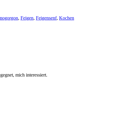
mogorgon
,
Feigen
,
Feigensenf
,
Kochen
egnet, mich interessiert.