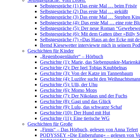
Selbstgespräche. Vom Leben.
Selbstgespräche (1) Das erste Mal … beim Frisör
Selbstgespräche (2) Das erste Mal … geküßt
Selbstgespräche (3) Das erste Mal … Stephen Kin
Selbstgespräche (4): Das erste Mal … eine rote B
Selbstgespräche (5): Der neue Roman “Gewebewe
Selbstgespräche (6): Mit dem Gatten über »Billy
Selbstgespräche (7) »Das Haus an der Ecke mit de
Bernd Kiesewetter interviewte mich in seinem Pod
Geschichten für Kinder
„Regenbogenläufer“ – Hörbuch
Geschichte (1): Marie, das Siebenpunkte-Marienkä
Geschichte (2): Der Igel Tobias Knubbelnas
Geschichte (3): Von der Katze im Tannenbaum
Geschichte (4): Luzifee sucht den Weihnachtsman
Geschichte (5): Ulli, der Uhu
Geschichte (6): Momo Mops
Geschichte (7): Der Nikolaus und der Fuchs
Geschichte (8): Gagi und das Glück
Geschichte (9): Lulu, das schwarze Schaf
Geschichte (10): Der Hund mit Hut
Geschichte (11): Eine tierische WG
Geschichten für Große
„Firnis“ – Das Hörbuch, gelesen von Anna Tefert
PODYSSEY »Die Einberufung« – gelesen von Ve