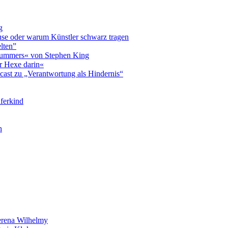
g
luse oder warum Künstler schwarz tragen
lten”
 Summers« von Stephen King
r Hexe darin«
cast zu „Verantwortung als Hindernis“
ferkind
n
rena Wilhelmy