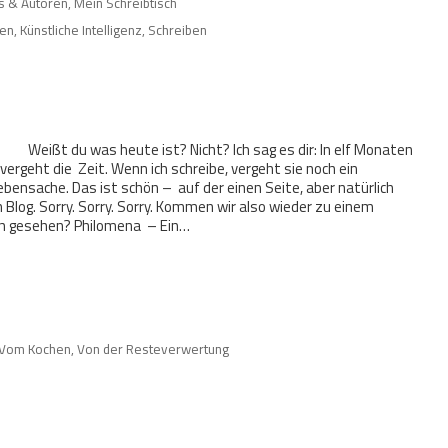
ws & Autoren
,
Mein Schreibtisch
nen
,
Künstliche Intelligenz
,
Schreiben
Weißt du was heute ist? Nicht? Ich sag es dir: In elf Monaten
 vergeht die Zeit. Wenn ich schreibe, vergeht sie noch ein
ebensache. Das ist schön – auf der einen Seite, aber natürlich
n Blog. Sorry. Sorry. Sorry. Kommen wir also wieder zu einem
ich gesehen? Philomena – Ein…
Vom Kochen
,
Von der Resteverwertung