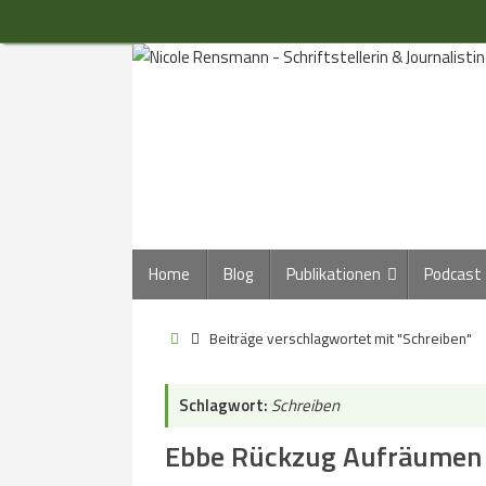
Zum
Inhalt
springen
Zum
Home
Blog
Publikationen
Podcast
Inhalt
springen
Start
Beiträge verschlagwortet mit "Schreiben"
Schlagwort:
Schreiben
Ebbe Rückzug Aufräumen