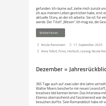
gefunden. Ich räume auf, ziehe mich zurück und
ich aus meinem Leben gestrichen habe, erst ei
aktuelle Story, an der ich arbeite. Sie ist für 
werde. Der Titel? „Wesen“. Ich mag sie, die Ges
Weiterlesen
Nicole Rensmann
17. September 2025
Anna Tefert
,
Firnis
,
Hörbuch
,
Lesung
,
Nicole R
Dezember = Jahresrückbli
365 Tage auch auf zwei oder drei Jahre vertei
Walter Moers bescherte mir neuen Lesestoff, 
kreatives Idol kennen lernen. Das Interview mi
Ebenso überraschend und faszinierend war d
besuchen durfte. Sein Romandebüt habe ich v