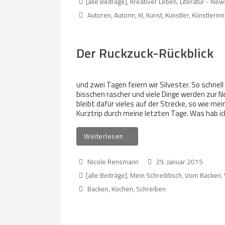
[alle Beiträge]
,
Kreativer Leben
,
Literatur - Ne
Autoren
,
Autorin
,
KI
,
Kunst
,
Künstler
,
Künstlerin
Der Ruckzuck-Rückblick
und zwei Tagen feiern wir Silvester. So schnell
bisschen rascher und viele Dinge werden zur N
bleibt dafür vieles auf der Strecke, so wie mei
Kurztrip durch meine letzten Tage. Was hab 
Weiterlesen
Nicole Rensmann
29. Januar 2015
[alle Beiträge]
,
Mein Schreibtisch
,
Vom Backen
,
Backen
,
Kochen
,
Schreiben