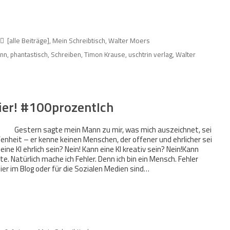
[alle Beiträge]
,
Mein Schreibtisch
,
Walter Moers
ann
,
phantastisch
,
Schreiben
,
Timon Krause
,
uschtrin verlag
,
Walter
hier! #100prozentIch
Gestern sagte mein Mann zu mir, was mich auszeichnet, sei
nheit – er kenne keinen Menschen, der offener und ehrlicher sei
eine KI ehrlich sein? Nein! Kann eine KI kreativ sein? Nein!Kann
te. Natürlich mache ich Fehler. Denn ich bin ein Mensch. Fehler
ier im Blog oder für die Sozialen Medien sind…