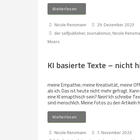
Weiterlesen
Nicole Rensmann
29. Dezember 2023
der selfpublisher
,
Journalismus
,
Nicole Rensm
Moers
KI basierte Texte – nicht 
meine Empathie, meine Kreativität, meine Offe
als ich. Das ist heute nicht mehr gefragt. Kann 
eine KI emapthisch sein? Nein! Ich schreibe Tex
sind menschlich. Meine Fotos zu den Artikeln h
Weiterlesen
Nicole Rensmann
7. November 2023