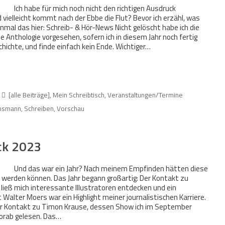
Ich habe für mich noch nicht den richtigen Ausdruck
 vielleicht kommt nach der Ebbe die Flut? Bevor ich erzähl, was
nmal das hier: Schreib- & Hör-News Nicht gelöscht habe ich die
eine Anthologie vorgesehen, sofern ich in diesem Jahr noch fertig
chichte, und finde einfach kein Ende. Wichtiger…
[alle Beiträge]
,
Mein Schreibtisch
,
Veranstaltungen/Termine
ensmann
,
Schreiben
,
Vorschau
ck 2023
Und das war ein Jahr? Nach meinem Empfinden hätten diese
lt werden können. Das Jahr begann großartig: Der Kontakt zu
ließ mich interessante Illustratoren entdecken und ein
t Walter Moers war ein Highlight meiner journalistischen Karriere.
er Kontakt zu Timon Krause, dessen Show ich im September
orab gelesen. Das…