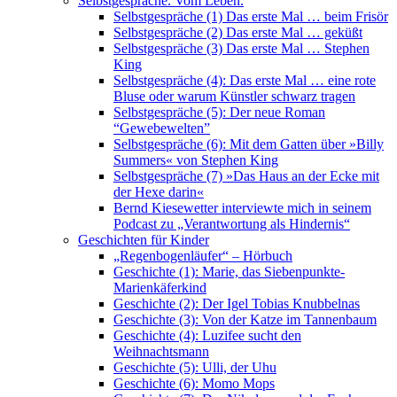
Selbstgespräche. Vom Leben.
Selbstgespräche (1) Das erste Mal … beim Frisör
Selbstgespräche (2) Das erste Mal … geküßt
Selbstgespräche (3) Das erste Mal … Stephen
King
Selbstgespräche (4): Das erste Mal … eine rote
Bluse oder warum Künstler schwarz tragen
Selbstgespräche (5): Der neue Roman
“Gewebewelten”
Selbstgespräche (6): Mit dem Gatten über »Billy
Summers« von Stephen King
Selbstgespräche (7) »Das Haus an der Ecke mit
der Hexe darin«
Bernd Kiesewetter interviewte mich in seinem
Podcast zu „Verantwortung als Hindernis“
Geschichten für Kinder
„Regenbogenläufer“ – Hörbuch
Geschichte (1): Marie, das Siebenpunkte-
Marienkäferkind
Geschichte (2): Der Igel Tobias Knubbelnas
Geschichte (3): Von der Katze im Tannenbaum
Geschichte (4): Luzifee sucht den
Weihnachtsmann
Geschichte (5): Ulli, der Uhu
Geschichte (6): Momo Mops