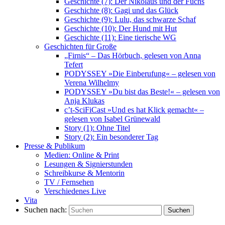
Geschichte (7): Der Nikolaus und der Fuchs
Geschichte (8): Gagi und das Glück
Geschichte (9): Lulu, das schwarze Schaf
Geschichte (10): Der Hund mit Hut
Geschichte (11): Eine tierische WG
Geschichten für Große
„Firnis“ – Das Hörbuch, gelesen von Anna
Tefert
PODYSSEY »Die Einberufung« – gelesen von
Verena Wilhelmy
PODYSSEY »Du bist das Beste!« – gelesen von
Anja Klukas
c’t-SciFiCast »Und es hat Klick gemacht« –
gelesen von Isabel Grünewald
Story (1): Ohne Titel
Story (2): Ein besonderer Tag
Presse & Publikum
Medien: Online & Print
Lesungen & Signierstunden
Schreibkurse & Mentorin
TV / Fernsehen
Verschiedenes Live
Vita
Suchen nach:
Suchen