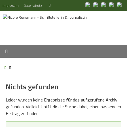
Zum
Suchen
Impressum
Datenschutz
Suchen
Inhalt
nach:
springen
Start
Nichts gefunden
Leider wurden keine Ergebnisse für das aufgerufene Archiv
gefunden. Vielleicht hilft dir die Suche dabei, einen passenden
Beitrag zu finden.
Su