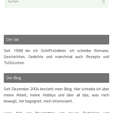
Suche
nac
Der Job
Seit 1998 bin ich Schriftstellerin. Ich schreibe Romane,
Geschichten, Gedichte und manchmal auch Rezepte und
ToDoListen.
Der Blog
Seit Dezember 2004 besteht mein Blog. Hier schreibe ich über
meine Arbeit, meine Hobbys und über all das, was mich
bewegt, mir begegnet, mich interessiert.
Lass dich per Newsletter von neuen Beiträgen und