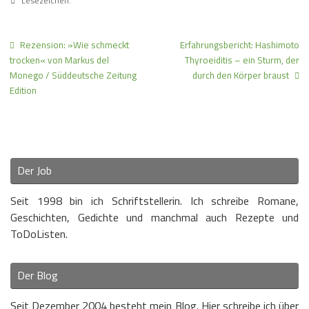
Lesezeichen
.
Rezension: »Wie schmeckt
Erfahrungsbericht: Hashimoto
trocken« von Markus del
Thyroeiditis – ein Sturm, der
Monego / Süddeutsche Zeitung
durch den Körper braust
Edition
Der Job
Seit 1998 bin ich Schriftstellerin. Ich schreibe Romane,
Geschichten, Gedichte und manchmal auch Rezepte und
ToDoListen.
Der Blog
Seit Dezember 2004 besteht mein Blog. Hier schreibe ich über