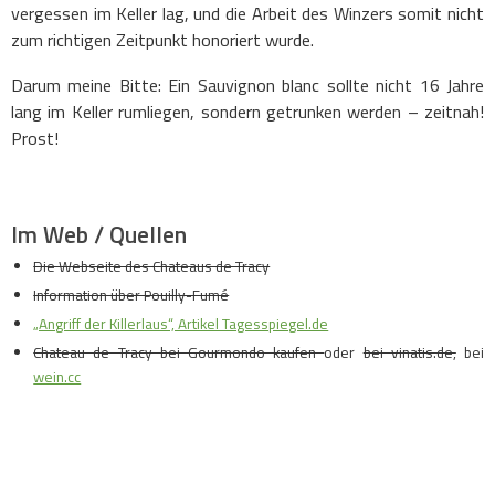
vergessen im Keller lag, und die Arbeit des Winzers somit nicht
zum richtigen Zeitpunkt honoriert wurde.
Darum meine Bitte: Ein Sauvignon blanc sollte nicht 16 Jahre
lang im Keller rumliegen, sondern getrunken werden – zeitnah!
Prost!
Im Web / Quellen
Die Webseite des Chateaus de Tracy
Information über Pouilly-Fumé
„Angriff der Killerlaus“, Artikel Tagesspiegel.de
Chateau de Tracy bei Gourmondo kaufen
oder
bei vinatis.de,
bei
wein.cc