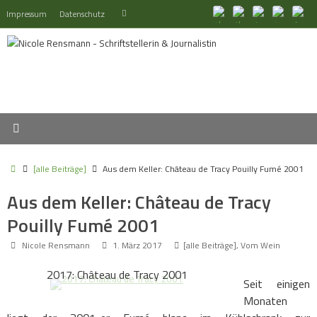
Zum
Suchen
Impressum
Datenschutz
Suchen
Inhalt
nach:
springen
Start
[alle Beiträge]
Aus dem Keller: Château de Tracy Pouilly Fumé 2001
Aus dem Keller: Château de Tracy
Pouilly Fumé 2001
Nicole Rensmann
1. März 2017
[alle Beiträge]
,
Vom Wein
2017: Château de Tracy 2001
Seit einigen
Monaten