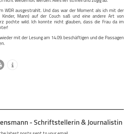
nicht wiederholt werden. Alles lief schnell und zügig ab.
im WDR ausgestrahlt. Und das war der Moment als ich mit der
r, Kinder, Mann) auf der Couch saß und eine andere Art von
rz pochte wild. Ich konnte nicht glauben, dass die Frau da im
nter!
 wieder mit der Lesung am 14.09. beschäftigen und die Passagen
en.
nsmann - Schriftstellerin & Journalistin
the latest posts sent to your email.