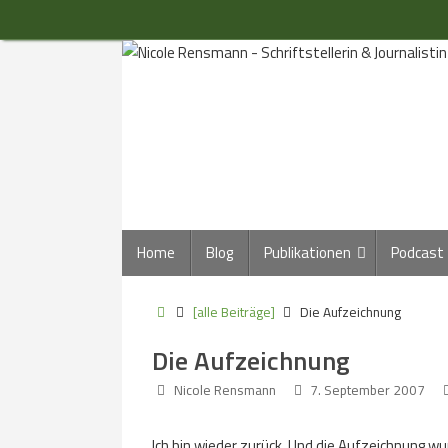
Zum
Inhalt
springen
Zum
Home
Blog
Publikationen
Podcast
Inhalt
springen
Start
[alle Beiträge]
Die Aufzeichnung
Die Aufzeichnung
Nicole Rensmann
7. September 2007
Ich bin wieder zurück. Und die Aufzeichnung w