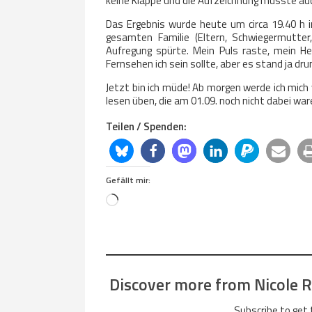
keine Klappe und die Aufzeichnung musste auch 
Das Ergebnis wurde heute um circa 19.40 h 
gesamten Familie (Eltern, Schwiegermutte
Aufregung spürte. Mein Puls raste, mein He
Fernsehen ich sein sollte, aber es stand ja dru
Jetzt bin ich müde! Ab morgen werde ich mich
lesen üben, die am 01.09. noch nicht dabei war
Teilen / Spenden:
Gefällt mir:
Loading…
Discover more from Nicole Re
Subscribe to get 