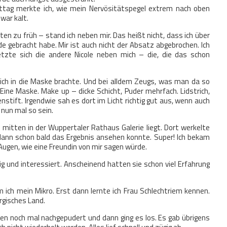
ttag merkte ich, wie mein Nervösitätspegel extrem nach oben
war kalt.
n zu früh – stand ich neben mir. Das heißt nicht, dass ich über
e gebracht habe. Mir ist auch nicht der Absatz abgebrochen. Ich
etzte sich die andere Nicole neben mich – die, die das schon
mich in die Maske brachte. Und bei alldem Zeugs, was man da so
ine Maske. Make up – dicke Schicht, Puder mehrfach. Lidstrich,
tift. Irgendwie sah es dort im Licht richtig gut aus, wenn auch
 nun mal so sein.
 mitten in der Wuppertaler Rathaus Galerie liegt. Dort werkelte
dann schon bald das Ergebnis ansehen konnte. Super! Ich bekam
 Augen, wie eine Freundin von mir sagen würde.
tig und interessiert. Anscheinend hatten sie schon viel Erfahrung
ich mein Mikro. Erst dann lernte ich Frau Schlechtriem kennen.
rgisches Land.
den noch mal nachgepudert und dann ging es los. Es gab übrigens