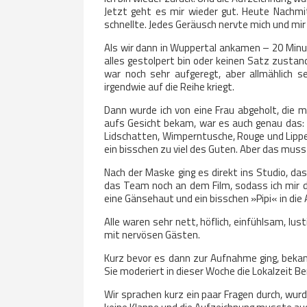
Jetzt geht es mir wieder gut. Heute Nachmi
schnellte. Jedes Geräusch nervte mich und mir 
Als wir dann in Wuppertal ankamen – 20 Minute
alles gestolpert bin oder keinen Satz zustand
war noch sehr aufgeregt, aber allmählich s
irgendwie auf die Reihe kriegt.
Dann wurde ich von eine Frau abgeholt, die 
aufs Gesicht bekam, war es auch genau das: E
Lidschatten, Wimperntusche, Rouge und Lippens
ein bisschen zu viel des Guten. Aber das muss
Nach der Maske ging es direkt ins Studio, das
das Team noch an dem Film, sodass ich mir 
eine Gänsehaut und ein bisschen »Pipi« in die
Alle waren sehr nett, höflich, einfühlsam, lus
mit nervösen Gästen.
Kurz bevor es dann zur Aufnahme ging, bekam 
Sie moderiert in dieser Woche die Lokalzeit Be
Wir sprachen kurz ein paar Fragen durch, wur