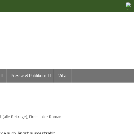
Presse & Publikum
Vita
[alle Beiträge]
,
Firnis - der Roman
urde auch längst ausgestrahlt.