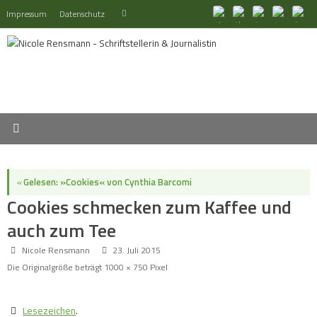
Zum
Suchen
Impressum
Datenschutz
Suchen
Inhalt
nach:
springen
«
Gelesen: »Cookies« von Cynthia Barcomi
Cookies schmecken zum Kaffee und
auch zum Tee
Nicole Rensmann
23. Juli 2015
Die Originalgröße beträgt
1000 × 750
Pixel
Lesezeichen
.