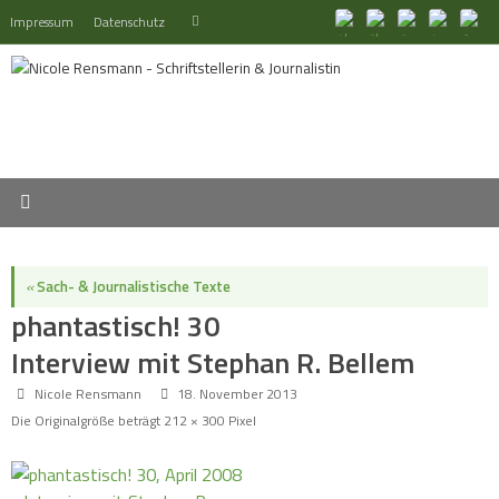
Zum
Suchen
Impressum
Datenschutz
Suchen
Inhalt
nach:
springen
«
Sach- & Journalistische Texte
phantastisch! 30
Interview mit Stephan R. Bellem
Nicole Rensmann
18. November 2013
Die Originalgröße beträgt
212 × 300
Pixel