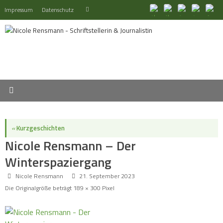
Zum
Suchen
Impressum
Datenschutz
Suchen
Inhalt
nach:
springen
«
Kurzgeschichten
Nicole Rensmann – Der
Winterspaziergang
Nicole Rensmann
21. September 2023
Die Originalgröße beträgt
189 × 300
Pixel