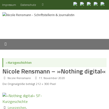
Zum
Suchen
Impressum
Datenschutz
Suchen
Inhalt
nach:
springen
«
Kurzgeschichten
Nicole Rensmann – »Nothing digital«
Nicole Rensmann
11. November 2020
Die Originalgröße beträgt
212 × 300
Pixel
Lesezeichen
.