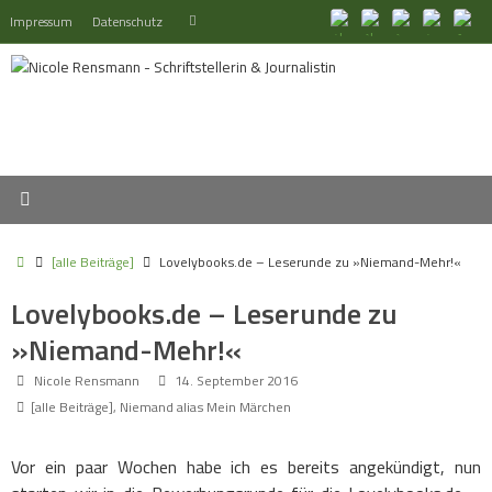
Zum
Suchen
Impressum
Datenschutz
Suchen
Inhalt
nach:
springen
Start
[alle Beiträge]
Lovelybooks.de – Leserunde zu »Niemand-Mehr!«
Lovelybooks.de – Leserunde zu
»Niemand-Mehr!«
Nicole Rensmann
14. September 2016
[alle Beiträge]
,
Niemand alias Mein Märchen
Vor ein paar Wochen habe ich es bereits angekündigt, nun