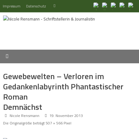
Zum
Suchen
Impressum
Datenschutz
Suchen
Inhalt
nach:
springen
Gewebewelten – Verloren im
Gedankenlabyrinth
Phantastischer
Roman
Demnächst
Nicole Rensmann
19. November 2013
Die Originalgröße beträgt
507 × 566
Pixel