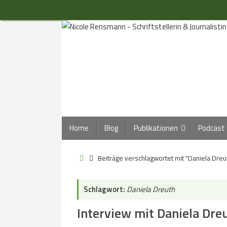
Zum
Inhalt
springen
Zum
Home
Blog
Publikationen
Podcast
Inhalt
springen
Start
Beiträge verschlagwortet mit "Daniela Dreu
Schlagwort:
Daniela Dreuth
Interview mit Daniela Dre