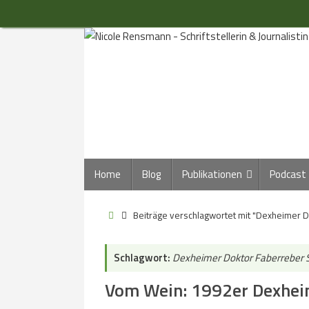
Zum
Inhalt
springen
Zum
Home
Blog
Publikationen
Podcast
Inhalt
springen
Start
Beiträge verschlagwortet mit "Dexheimer D
Schlagwort:
Dexheimer Doktor Faberreber 
Vom Wein: 1992er Dexheim