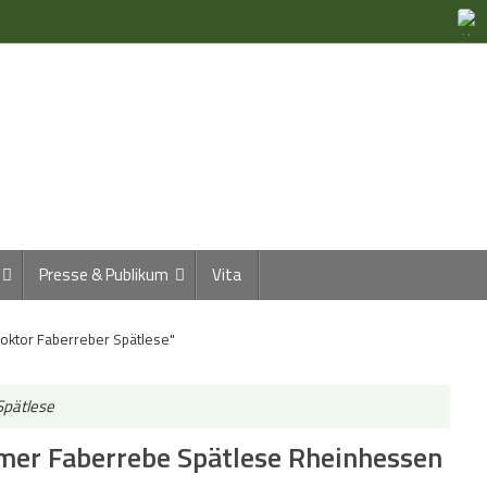
Presse & Publikum
Vita
oktor Faberreber Spätlese"
Spätlese
er Faberrebe Spätlese Rheinhessen