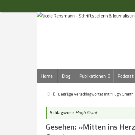
Zum
Inhalt
springen
Zum
Home
Blog
Publikationen
Podcast
Inhalt
springen
Start
Beiträge verschlagwortet mit "Hugh Grant"
Schlagwort:
Hugh Grant
Gesehen: »Mitten ins Her