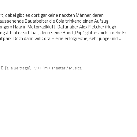
rt, dabei gibt es dort gar keine nackten Männer, deren
aussehende Bauarbeiter die Cola trinkend einen Aufzug
angem Haar in Motorradkluft. Dafür aber Alex Fletcher (Hugh
ängst hinter sich hat, denn seine Band „Pop“ gibt es nicht mehr. Er
tpark. Doch dann will Cora – eine erfolgreiche, sehr junge und…
[alle Beiträge]
,
TV / Film / Theater / Musical