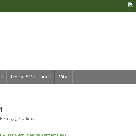
Presse & Publikum
Vita
 1
1
 Beiträge]
,
Stöckchen
– Das Buch, das du zurzeit liest.