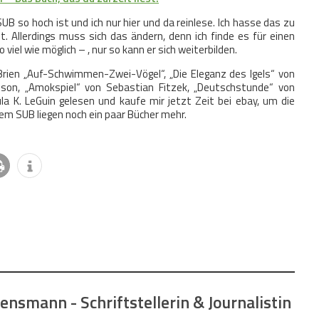
SUB so hoch ist und ich nur hier und da reinlese. Ich hasse das zu
t. Allerdings muss sich das ändern, denn ich finde es für einen
o viel wie möglich – , nur so kann er sich weiterbilden.
`Brien „Auf-Schwimmen-Zwei-Vögel“, „Die Eleganz des Igels“ von
dson, „Amokspiel“ von Sebastian Fitzek, „Deutschstunde“ von
la K. LeGuin gelesen und kaufe mir jetzt Zeit bei ebay, um die
em SUB liegen noch ein paar Bücher mehr.
nsmann - Schriftstellerin & Journalistin