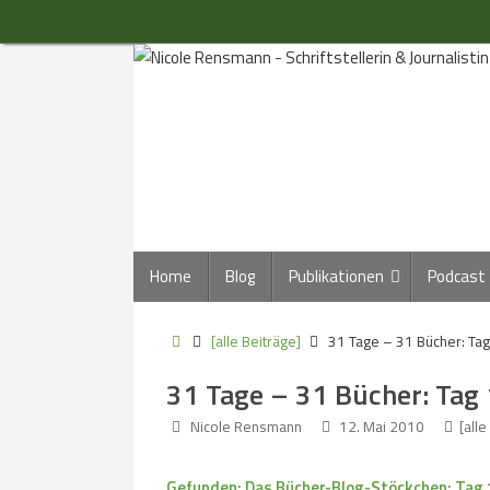
Zum
Inhalt
springen
Zum
Home
Blog
Publikationen
Podcast
Inhalt
springen
Start
[alle Beiträge]
31 Tage – 31 Bücher: Tag
31 Tage – 31 Bücher: Tag 
Nicole Rensmann
12. Mai 2010
[alle
Gefunden: Das Bücher-Blog-Stöckchen: Tag 1 