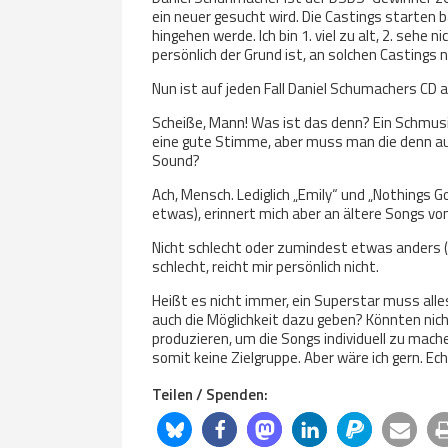
ein neuer gesucht wird. Die Castings starten ba
hingehen werde. Ich bin 1. viel zu alt, 2. sehe 
persönlich der Grund ist, an solchen Castings 
Nun ist auf jeden Fall Daniel Schumachers CD 
Scheiße, Mann! Was ist das denn? Ein Schmusi
eine gute Stimme, aber muss man die denn au
Sound?
Ach, Mensch. Lediglich „Emily“ und „Nothings Go
etwas), erinnert mich aber an ältere Songs vo
Nicht schlecht oder zumindest etwas anders (di
schlecht, reicht mir persönlich nicht.
Heißt es nicht immer, ein Superstar muss all
auch die Möglichkeit dazu geben? Könnten nich
produzieren, um die Songs individuell zu mache
somit keine Zielgruppe. Aber wäre ich gern. Ech
Teilen / Spenden: