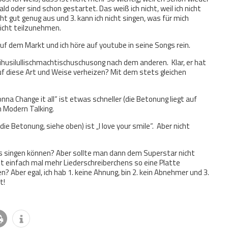
ld oder sind schon gestartet. Das weiß ich nicht, weil ich nicht
nicht gut genug aus und 3. kann ich nicht singen, was für mich
nicht teilzunehmen.
auf dem Markt und ich höre auf youtube in seine Songs rein.
husilullischmachtischuschusong nach dem anderen. Klar, er hat
f diese Art und Weise verheizen? Mit dem stets gleichen
nna Change it all“ ist etwas schneller (die Betonung liegt auf
n Modern Talking.
e Betonung, siehe oben) ist „I love your smile“. Aber nicht
es singen können? Aber sollte man dann dem Superstar nicht
t einfach mal mehr Liederschreiberchens so eine Platte
n? Aber egal, ich hab 1. keine Ahnung, bin 2. kein Abnehmer und 3.
t!