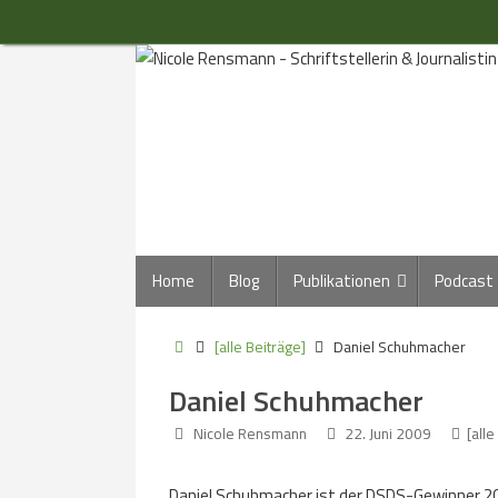
Zum
Inhalt
springen
Zum
Home
Blog
Publikationen
Podcast
Inhalt
springen
Start
[alle Beiträge]
Daniel Schuhmacher
Daniel Schuhmacher
Nicole Rensmann
22. Juni 2009
[alle
Daniel Schuhmacher ist der DSDS-Gewinner 2009