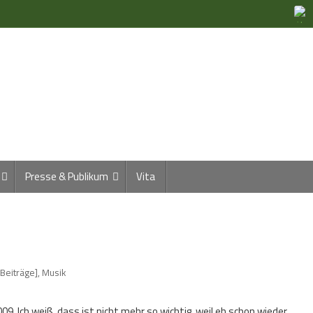
Presse & Publikum
Vita
 Beiträge]
,
Musik
. Ich weiß, dass ist nicht mehr so wichtig, weil eh schon wieder