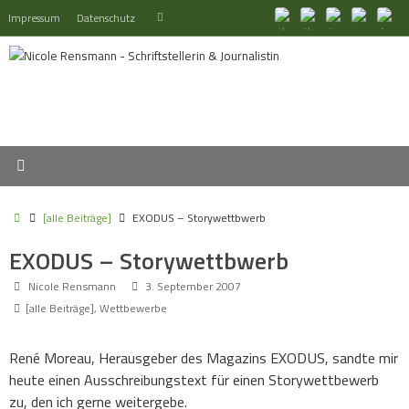
Zum
Suchen
Impressum
Datenschutz
Suchen
Inhalt
nach:
springen
Start
[alle Beiträge]
EXODUS – Storywettbwerb
EXODUS – Storywettbwerb
Nicole Rensmann
3. September 2007
[alle Beiträge]
,
Wettbewerbe
René Moreau, Herausgeber des Magazins EXODUS, sandte mir
heute einen Ausschreibungstext für einen Storywettbewerb
zu, den ich gerne weitergebe.