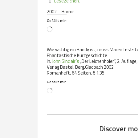
Lesezeichen
.
2002 – Horror
Gefällt mir:
Loading…
Wie wichtig ein Handy ist, muss Maren feststel
Phantastische Kurzgeschichte
in:
John Sinclair´s
„Der Leichenholer“, 2. Auflage
Verlag Bastei, Berg.Gladbach 2002
Romanheft, 64 Seiten, € 1,35
Gefällt mir:
Loading…
Discover mor