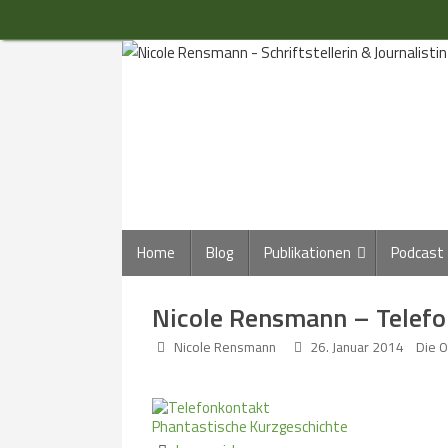
Zum
Inhalt
springen
Zum
Home
Blog
Publikationen
Podcast
Inhalt
springen
Nicole Rensmann – Telef
Nicole Rensmann
26. Januar 2014
Die O