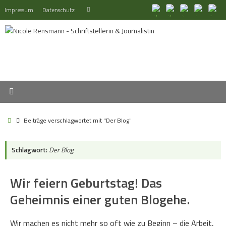
Zum
Suchen
Impressum
Datenschutz
Suchen
Inhalt
nach:
springen
Start
Beiträge verschlagwortet mit "Der Blog"
Schlagwort:
Der Blog
Wir feiern Geburtstag! Das
Geheimnis einer guten Blogehe.
Wir machen es nicht mehr so oft wie zu Beginn – die Arbeit,