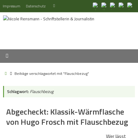
Zum
Suchen
Impressum
Datenschutz
Suchen
Inhalt
nach:
springen
Start
Beiträge verschlagwortet mit "Flauschbezug"
Schlagwort:
Flauschbezug
Abgecheckt: Klassik-Wärmflasche
von Hugo Frosch mit Flauschbezug
Wer lässt