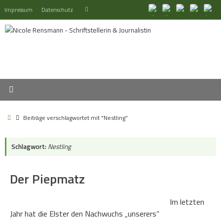
Zum
Suchen
Impressum
Datenschutz
Suchen
Inhalt
nach:
springen
Start
Beiträge verschlagwortet mit "Nestling"
Schlagwort:
Nestling
Der Piepmatz
Im letzten
Jahr hat die Elster den Nachwuchs „unserers“