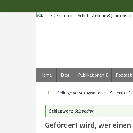
Zum
Inhalt
springen
Zum
Home
Blog
Publikationen
Podcast
Inhalt
springen
Start
Beiträge verschlagwortet mit "Stipendien"
Schlagwort:
Stipendien
Gefördert wird, wer einen