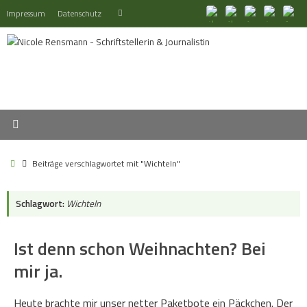
Zum
Suchen
Impressum
Datenschutz
Suchen
Inhalt
nach:
springen
Start
Beiträge verschlagwortet mit "Wichteln"
Schlagwort:
Wichteln
Ist denn schon Weihnachten? Bei
mir ja.
Heute brachte mir unser netter Paketbote ein Päckchen. Der