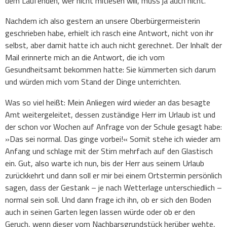
dem Laufenden, wer nicht mitlesen will, muss ja auch nicht.
Nachdem ich also gestern an unsere Oberbürgermeisterin
geschrieben habe, erhielt ich rasch eine Antwort, nicht von ihr
selbst, aber damit hatte ich auch nicht gerechnet. Der Inhalt der
Mail erinnerte mich an die Antwort, die ich vom
Gesundheitsamt bekommen hatte: Sie kümmerten sich darum
und würden mich vom Stand der Dinge unterrichten.
Was so viel heißt: Mein Anliegen wird wieder an das besagte
Amt weitergeleitet, dessen zuständige Herr im Urlaub ist und
der schon vor Wochen auf Anfrage von der Schule gesagt habe:
»Das sei normal. Das ginge vorbei!« Somit stehe ich wieder am
Anfang und schlage mit der Stirn mehrfach auf den Glastisch
ein. Gut, also warte ich nun, bis der Herr aus seinem Urlaub
zurückkehrt und dann soll er mir bei einem Ortstermin persönlich
sagen, dass der Gestank – je nach Wetterlage unterschiedlich –
normal sein soll. Und dann frage ich ihn, ob er sich den Boden
auch in seinen Garten legen lassen würde oder ob er den
Geruch, wenn dieser vom Nachbarsgrundstück herüber wehte,