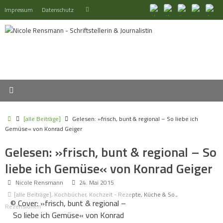
Zum
Suchen
Impressum
Datenschutz
Suchen
Inhalt
nach:
springen
Start
[alle Beiträge]
Gelesen: »frisch, bunt & regional – So liebe ich
Gemüse« von Konrad Geiger
Gelesen: »frisch, bunt & regional – So
liebe ich Gemüse« von Konrad Geiger
Nicole Rensmann
24. Mai 2015
[alle Beiträge]
,
Kochbücher
,
Kochzeit - Rezepte, Küche & So.
,
© Cover: »frisch, bunt & regional –
Rezensionen
So liebe ich Gemüse« von Konrad