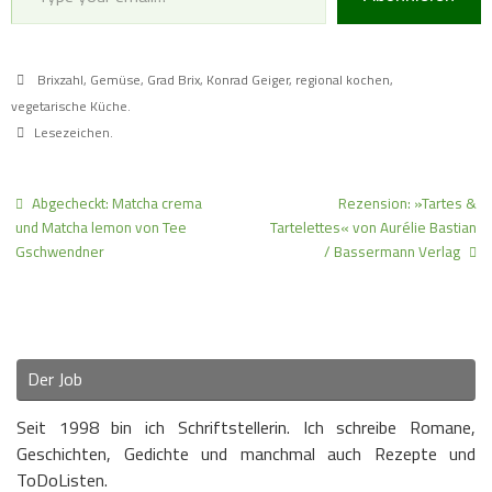
Brixzahl
,
Gemüse
,
Grad Brix
,
Konrad Geiger
,
regional kochen
,
vegetarische Küche
.
Lesezeichen
.
Abgecheckt: Matcha crema
Rezension: »Tartes &
und Matcha lemon von Tee
Tartelettes« von Aurélie Bastian
Gschwendner
/ Bassermann Verlag
Der Job
Seit 1998 bin ich Schriftstellerin. Ich schreibe Romane,
Geschichten, Gedichte und manchmal auch Rezepte und
ToDoListen.