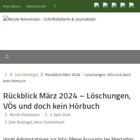
Zum
Suchen
Impressum
Datenschutz
Suchen
Inhalt
nach:
springen
Start
[alle Beiträge]
Rückblick März 2024 – Löschungen, VÖs und doch
kein Hörbuch
Rückblick März 2024 – Löschungen,
VÖs und doch kein Hörbuch
Nicole Rensmann
2. April 2024
[alle Beiträge]
,
Mein Schreibtisch
Vorab Adminstatrives zur Info: Meine Accounts bei Mastadon,