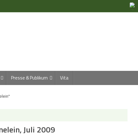
Presse & Publikum
Vita
elein"
elein, Juli 2009