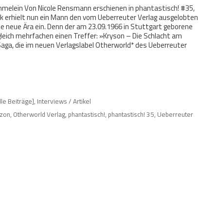
Rümmelein Von Nicole Rensmann erschienen in phantastisch! #35,
ek erhielt nun ein Mann den vom Ueberreuter Verlag ausgelobten
ne neue Ära ein. Denn der am 23.09.1966 in Stuttgart geborene
eich mehrfachen einen Treffer: »Kryson – Die Schlacht am
Saga, die im neuen Verlagslabel Otherworld* des Ueberreuter
lle Beiträge]
,
Interviews / Artikel
azon
,
Otherworld Verlag
,
phantastisch!
,
phantastisch! 35
,
Ueberreuter