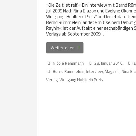
»Die Zeit ist reif.« Ein Interview mit Bernd 
Juli 2009 Nach Nina Blazon und Evelyne Okonn
Wolfgang-Hohlbein-Preis* und leitet damit ei
Bernd Rümmelein landete mit seinem Debüt gl
Rayhin« ist der Auftakt einer sechsbändigen 
Verlags ab September 2009…
Weiterlesen
Nicole Rensmann
28. Januar 2010
[a
Bernd Rümmelein
,
Interview
,
Magazin
,
Nina Bl
Verlag
,
Wolfgang Hohlbein Preis