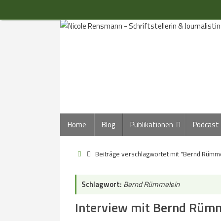
Zum
Inhalt
springen
Zum
Home
Blog
Publikationen
Podcast
Inhalt
springen
Start
Beiträge verschlagwortet mit "Bernd Rümm
Schlagwort:
Bernd Rümmelein
Interview mit Bernd Rümm