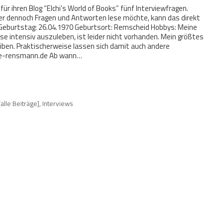
für ihren Blog “Elchi’s World of Books” fünf Interviewfragen.
 Wer dennoch Fragen und Antworten lese möchte, kann das direkt
 Geburtstag: 26.04.1970 Geburtsort: Remscheid Hobbys: Meine
iese intensiv auszuleben, ist leider nicht vorhanden. Mein größtes
ben. Praktischerweise lassen sich damit auch andere
le-rensmann.de Ab wann…
[alle Beiträge]
,
Interviews
d