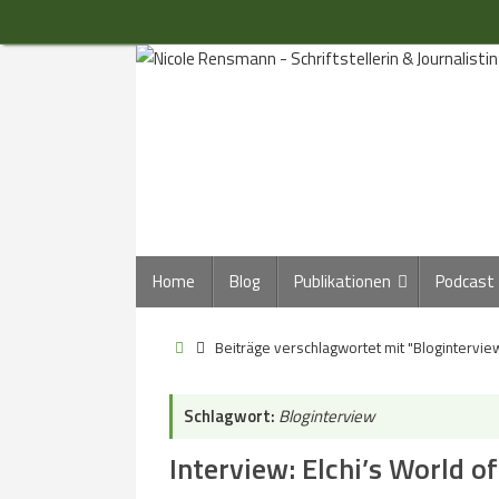
Zum
Inhalt
springen
Zum
Home
Blog
Publikationen
Podcast
Inhalt
springen
Start
Beiträge verschlagwortet mit "Blogintervie
Schlagwort:
Bloginterview
Interview: Elchi’s World 