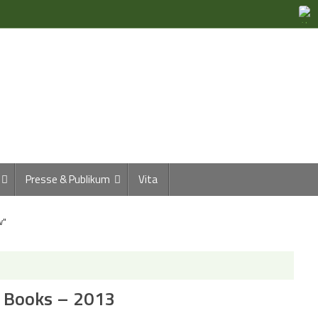
Presse & Publikum
Vita
w"
of Books – 2013