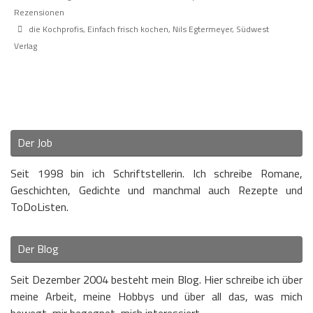
Rezensionen
die Kochprofis
,
Einfach frisch kochen
,
Nils Egtermeyer
,
Südwest
Verlag
Der Job
Seit 1998 bin ich Schriftstellerin. Ich schreibe Romane,
Geschichten, Gedichte und manchmal auch Rezepte und
ToDoListen.
Der Blog
Seit Dezember 2004 besteht mein Blog. Hier schreibe ich über
meine Arbeit, meine Hobbys und über all das, was mich
bewegt, mir begegnet, mich interessiert.