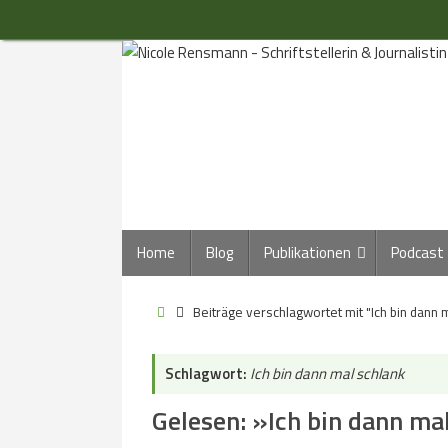
Zum
Inhalt
springen
Zum
Home
Blog
Publikationen
Podcast
Inhalt
springen
Start
Beiträge verschlagwortet mit "Ich bin dann 
Schlagwort:
Ich bin dann mal schlank
Gelesen: »Ich bin dann ma