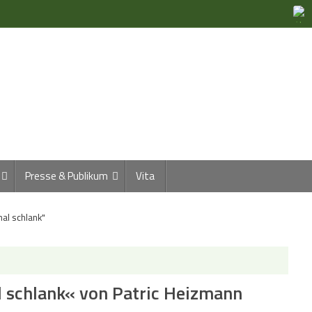
Presse & Publikum
Vita
mal schlank"
l schlank« von Patric Heizmann