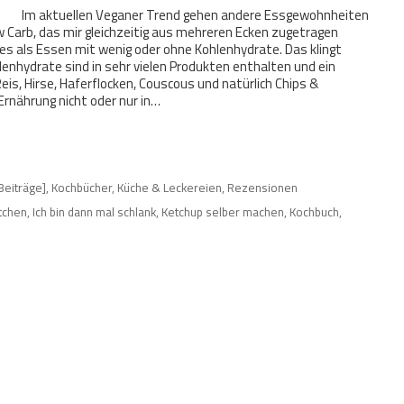
Im aktuellen Veganer Trend gehen andere Essgewohnheiten
 Carb, das mir gleichzeitig aus mehreren Ecken zugetragen
res als Essen mit wenig oder ohne Kohlenhydrate. Das klingt
ohlenhydrate sind in sehr vielen Produkten enthalten und ein
Reis, Hirse, Haferflocken, Couscous und natürlich Chips &
Ernährung nicht oder nur in…
 Beiträge]
,
Kochbücher
,
Küche & Leckereien
,
Rezensionen
tchen
,
Ich bin dann mal schlank
,
Ketchup selber machen
,
Kochbuch
,