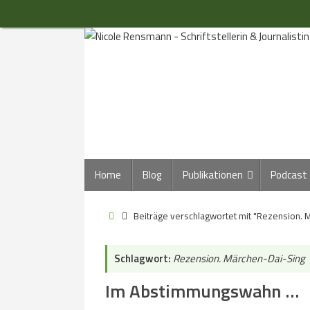
Zum
Inhalt
springen
Zum
Home
Blog
Publikationen
Podcast
Inhalt
springen
Start
Beiträge verschlagwortet mit "Rezension. 
Schlagwort:
Rezension. Märchen-Dai-Sing
Im Abstimmungswahn …