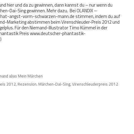
d hier und da zu gewinnen, dann kannst du – nur wenn du
chen-Dai-Sing gewinnen. Mehr dazu. Bei OLANDIX –
r-hat-angst-vorm-schwarzen-mann.de stimmen, indem du auf
emand-Marketing abstimmen beim Virenschleuder-Preis 2012 und
gelplus. Für den Niemand-Illustrator Timo Kümmel in der
Phantastik Preis www.deutscher-phantastik-
)
mand alias Mein Märchen
reis 2012
,
Rezension. Märchen-Dai-Sing
,
Virenschleuderpreis 2012