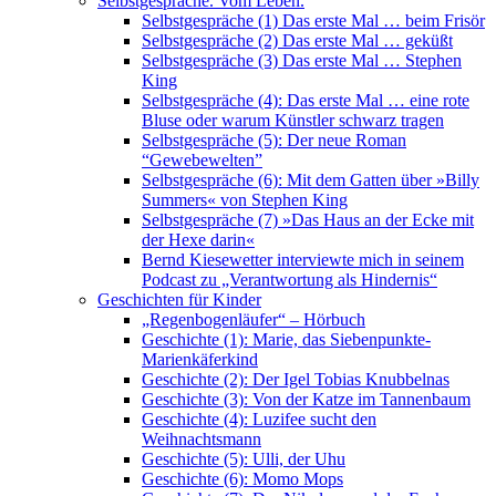
Selbstgespräche. Vom Leben.
Selbstgespräche (1) Das erste Mal … beim Frisör
Selbstgespräche (2) Das erste Mal … geküßt
Selbstgespräche (3) Das erste Mal … Stephen
King
Selbstgespräche (4): Das erste Mal … eine rote
Bluse oder warum Künstler schwarz tragen
Selbstgespräche (5): Der neue Roman
“Gewebewelten”
Selbstgespräche (6): Mit dem Gatten über »Billy
Summers« von Stephen King
Selbstgespräche (7) »Das Haus an der Ecke mit
der Hexe darin«
Bernd Kiesewetter interviewte mich in seinem
Podcast zu „Verantwortung als Hindernis“
Geschichten für Kinder
„Regenbogenläufer“ – Hörbuch
Geschichte (1): Marie, das Siebenpunkte-
Marienkäferkind
Geschichte (2): Der Igel Tobias Knubbelnas
Geschichte (3): Von der Katze im Tannenbaum
Geschichte (4): Luzifee sucht den
Weihnachtsmann
Geschichte (5): Ulli, der Uhu
Geschichte (6): Momo Mops