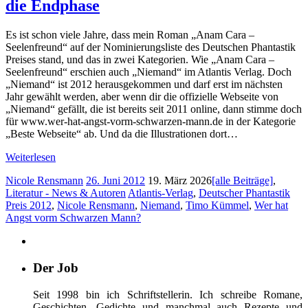
die Endphase
Es ist schon viele Jahre, dass mein Roman „Anam Cara –
Seelenfreund“ auf der Nominierungsliste des Deutschen Phantastik
Preises stand, und das in zwei Kategorien. Wie „Anam Cara –
Seelenfreund“ erschien auch „Niemand“ im Atlantis Verlag. Doch
„Niemand“ ist 2012 herausgekommen und darf erst im nächsten
Jahr gewählt werden, aber wenn dir die offizielle Webseite von
„Niemand“ gefällt, die ist bereits seit 2011 online, dann stimme doch
für www.wer-hat-angst-vorm-schwarzen-mann.de in der Kategorie
„Beste Webseite“ ab. Und da die Illustrationen dort…
Weiterlesen
Nicole Rensmann
26. Juni 2012
19. März 2026
[alle Beiträge]
,
Literatur - News & Autoren
Atlantis-Verlag
,
Deutscher Phantastik
Preis 2012
,
Nicole Rensmann
,
Niemand
,
Timo Kümmel
,
Wer hat
Angst vorm Schwarzen Mann?
Der Job
Seit 1998 bin ich Schriftstellerin. Ich schreibe Romane,
Geschichten, Gedichte und manchmal auch Rezepte und