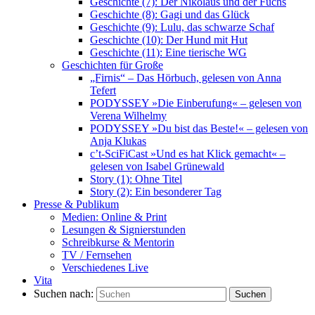
Geschichte (7): Der Nikolaus und der Fuchs
Geschichte (8): Gagi und das Glück
Geschichte (9): Lulu, das schwarze Schaf
Geschichte (10): Der Hund mit Hut
Geschichte (11): Eine tierische WG
Geschichten für Große
„Firnis“ – Das Hörbuch, gelesen von Anna
Tefert
PODYSSEY »Die Einberufung« – gelesen von
Verena Wilhelmy
PODYSSEY »Du bist das Beste!« – gelesen von
Anja Klukas
c’t-SciFiCast »Und es hat Klick gemacht« –
gelesen von Isabel Grünewald
Story (1): Ohne Titel
Story (2): Ein besonderer Tag
Presse & Publikum
Medien: Online & Print
Lesungen & Signierstunden
Schreibkurse & Mentorin
TV / Fernsehen
Verschiedenes Live
Vita
Suchen nach:
Suchen