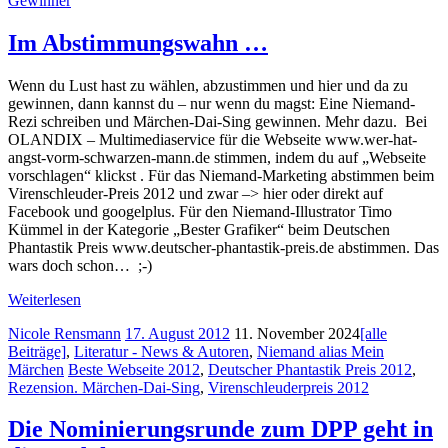
Gewinner
Im Abstimmungswahn …
Wenn du Lust hast zu wählen, abzustimmen und hier und da zu
gewinnen, dann kannst du – nur wenn du magst: Eine Niemand-
Rezi schreiben und Märchen-Dai-Sing gewinnen. Mehr dazu. Bei
OLANDIX – Multimediaservice für die Webseite www.wer-hat-
angst-vorm-schwarzen-mann.de stimmen, indem du auf „Webseite
vorschlagen“ klickst . Für das Niemand-Marketing abstimmen beim
Virenschleuder-Preis 2012 und zwar –> hier oder direkt auf
Facebook und googelplus. Für den Niemand-Illustrator Timo
Kümmel in der Kategorie „Bester Grafiker“ beim Deutschen
Phantastik Preis www.deutscher-phantastik-preis.de abstimmen. Das
wars doch schon… ;-)
Weiterlesen
Nicole Rensmann
17. August 2012
11. November 2024
[alle
Beiträge]
,
Literatur - News & Autoren
,
Niemand alias Mein
Märchen
Beste Webseite 2012
,
Deutscher Phantastik Preis 2012
,
Rezension. Märchen-Dai-Sing
,
Virenschleuderpreis 2012
Die Nominierungsrunde zum DPP geht in