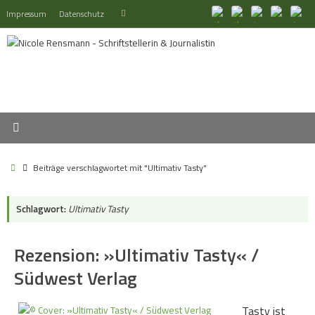
Zum
Suchen
Impressum
Datenschutz
Suchen
Inhalt
nach:
springen
Start
Beiträge verschlagwortet mit "Ultimativ Tasty"
Schlagwort:
Ultimativ Tasty
Rezension: »Ultimativ Tasty« /
Südwest Verlag
Tasty ist