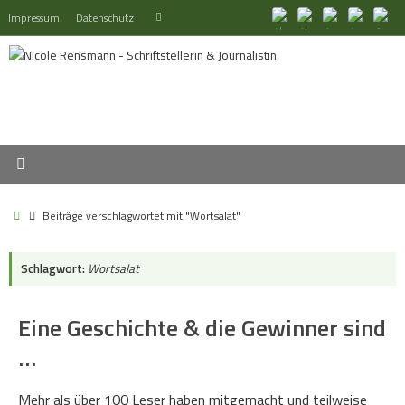
Zum
Suchen
Impressum
Datenschutz
Suchen
Inhalt
nach:
springen
Start
Beiträge verschlagwortet mit "Wortsalat"
Schlagwort:
Wortsalat
Eine Geschichte & die Gewinner sind
…
Mehr als über 100 Leser haben mitgemacht und teilweise