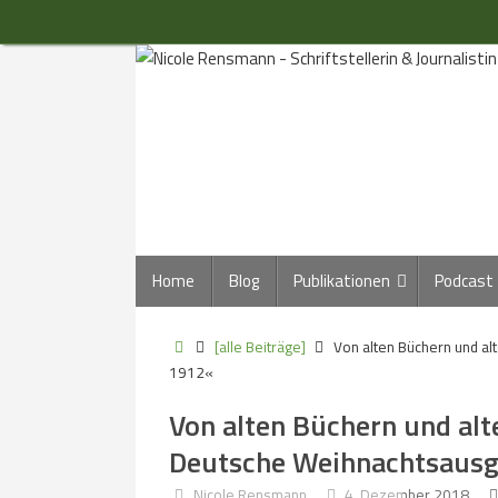
Zum
Inhalt
springen
Zum
Home
Blog
Publikationen
Podcast
Inhalt
springen
Start
[alle Beiträge]
Von alten Büchern und al
1912«
Von alten Büchern und alte
Deutsche Weihnachtsaus
Nicole Rensmann
4. Dezember 2018