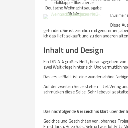
»Julklapp – Illustrierte
Deutsche Weihnachtsausgabe
1912«
[Aus mein
Diese Aus
gefunden. Sie ist ziemlich mitgenommen, aber 
ich das Heft gekauft und zu den anderen alten 
Inhalt und Design
Ein DIN A 4 großes Heft, herausgegeben von A
zwei Weltkriege hinter sich. Und vermutlich noc
Das erste Blatt ist eine wunderschöne farbig
Auf der zweiten Seite stehen Titel, Verlag un
schmücken diese Seite. Sehr liebevoll gestalte
Das nachfolgende
Verzeichnis
klärt über den I
Gedichte und Geschichten von Johannes Trojan
Ernst Jäckh, Hugo Sals, Selma Lagerlöf, Fritz M