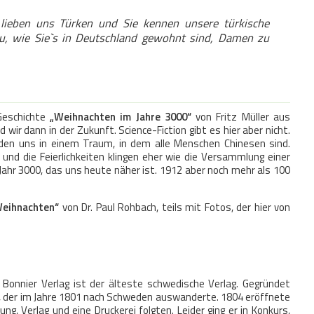
 lieben uns Türken und Sie kennen unsere türkische
u, wie Sie`s in Deutschland gewohnt sind, Damen zu
Geschichte
„Weihnachten im Jahre 3000“
von Fritz Müller aus
d wir dann in der Zukunft. Science-Fiction gibt es hier aber nicht.
nden uns in einem Traum, in dem alle Menschen Chinesen sind.
nd die Feierlichkeiten klingen eher wie die Versammlung einer
Jahr 3000, das uns heute näher ist. 1912 aber noch mehr als 100
Weihnachten“
von Dr. Paul Rohbach, teils mit Fotos, der hier von
 Bonnier Verlag ist der älteste schwedische Verlag. Gegründet
, der im Jahre 1801 nach Schweden auswanderte. 1804 eröffnete
g, Verlag und eine Druckerei folgten. Leider ging er in Konkurs,