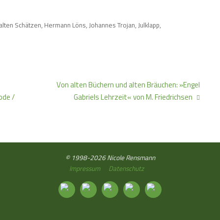
 alten Schätzen
,
Hermann Löns
,
Johannes Trojan
,
Julklapp
,
Von alten Büchern und alten Bräuchen: »Engel
ode /
Gabriels Lehrzeit« von M. Friedrichsen
© 1998-2026 Nicole Rensmann
Impressum
Datenschutz