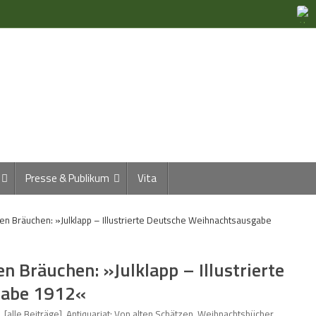
Presse & Publikum
Vita
ten Bräuchen: »Julklapp – Illustrierte Deutsche Weihnachtsausgabe
n Bräuchen: »Julklapp – Illustrierte
gabe 1912«
[alle Beiträge]
,
Antiquariat: Von alten Schätzen
,
Weihnachtsbücher