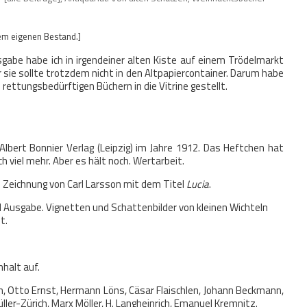
em eigenen Bestand.]
gabe habe ich in irgendeiner alten Kiste auf einem Trödelmarkt
sie sollte trotzdem nicht in den Altpapiercontainer. Darum habe
rettungsbedürftigen Büchern in die Vitrine gestellt.
lbert Bonnier Verlag (Leipzig) im Jahre 1912. Das Heftchen hat
h viel mehr. Aber es hält noch. Wertarbeit.
e Zeichnung von Carl Larsson mit dem Titel
Lucia
.
d Ausgabe. Vignetten und Schattenbilder von kleinen Wichteln
t.
nhalt auf.
, Otto Ernst, Hermann Löns, Cäsar Flaischlen, Johann Beckmann,
üller-Zürich, Marx Möller, H. Langheinrich, Emanuel Kremnitz.