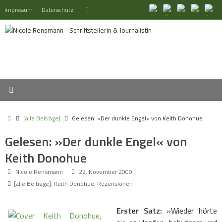
Zum
Suchen
Impressum
Datenschutz
Suchen
Inhalt
nach:
springen
Start
[alle Beiträge]
Gelesen: »Der dunkle Engel« von Keith Donohue
Gelesen: »Der dunkle Engel« von
Keith Donohue
Nicole Rensmann
22. November 2009
[alle Beiträge]
,
Keith Donohue
,
Rezensionen
Erster Satz:
»Wieder hörte