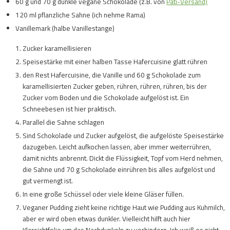
60 g und 70 g dunkle vegane Schokolade (z.B. von
Pati-Versand)
120 ml pflanzliche Sahne (ich nehme Rama)
Vanillemark (halbe Vanillestange)
Zucker karamellisieren
Speisestärke mit einer halben Tasse Hafercuisine glatt rühren
den Rest Hafercuisine, die Vanille und 60 g Schokolade zum
karamellisierten Zucker geben, rühren, rühren, rühren, bis der
Zucker vom Boden und die Schokolade aufgelöst ist. Ein
Schneebesen ist hier praktisch.
Parallel die Sahne schlagen
Sind Schokolade und Zucker aufgelöst, die aufgelöste Speisestärke
dazugeben. Leicht aufkochen lassen, aber immer weiterrühren,
damit nichts anbrennt. Dickt die Flüssigkeit, Topf vom Herd nehmen,
die Sahne und 70 g Schokolade einrühren bis alles aufgelöst und
gut vermengt ist.
In eine große Schüssel oder viele kleine Gläser füllen.
Veganer Pudding zieht keine richtige Haut wie Pudding aus Kuhmilch,
aber er wird oben etwas dunkler. Vielleicht hilft auch hier