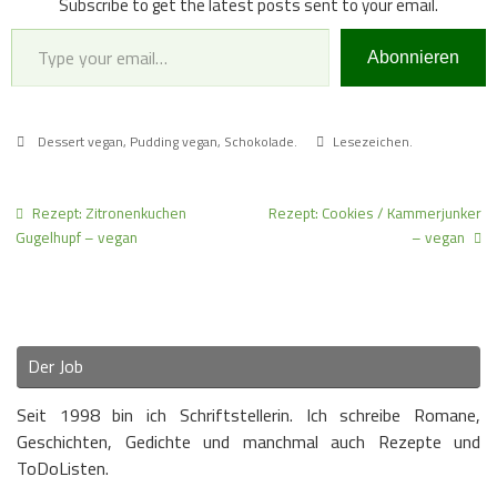
Subscribe to get the latest posts sent to your email.
Type your email…
Abonnieren
Dessert vegan
,
Pudding vegan
,
Schokolade
.
Lesezeichen
.
Rezept: Zitronenkuchen
Rezept: Cookies / Kammerjunker
Gugelhupf – vegan
– vegan
Der Job
Seit 1998 bin ich Schriftstellerin. Ich schreibe Romane,
Geschichten, Gedichte und manchmal auch Rezepte und
ToDoListen.