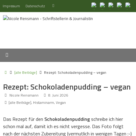
Zum
Suchen
Impressum
Datenschutz
Suchen
Inhalt
nach:
springen
Start
[alle Beiträge]
Rezept: Schokoladenpudding – vegan
Rezept: Schokoladenpudding – vegan
Nicole Rensmann
8. Juni 2026
[alle Beiträge]
,
Histaminarm
,
Vegan
Das Rezept für den
Schokoladenpudding
schreibe ich hier
schon mal auf, damit ich es nicht vergesse. Das Foto folgt
nach der nächsten Zubereitung (vermutlich in wenigen Tagen :-)