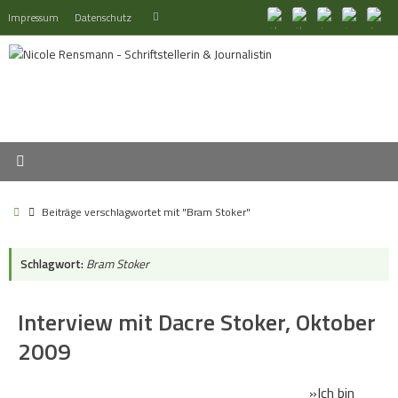
Zum
Suchen
Impressum
Datenschutz
Suchen
Inhalt
nach:
springen
Start
Beiträge verschlagwortet mit "Bram Stoker"
Schlagwort:
Bram Stoker
Interview mit Dacre Stoker, Oktober
2009
»Ich bin