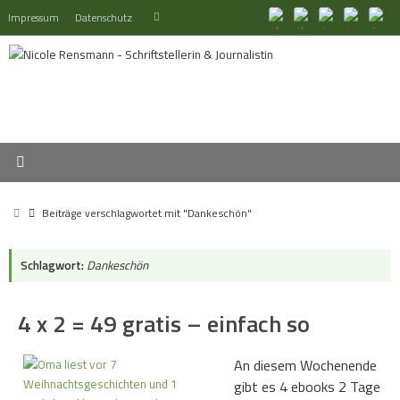
Zum
Suchen
Impressum
Datenschutz
Suchen
Inhalt
nach:
springen
Start
Beiträge verschlagwortet mit "Dankeschön"
Schlagwort:
Dankeschön
4 x 2 = 49 gratis – einfach so
An diesem Wochenende
gibt es 4 ebooks 2 Tage