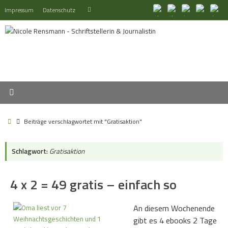
Zum
Suchen
Impressum
Datenschutz
Suchen
Inhalt
nach:
springen
Start
Beiträge verschlagwortet mit "Gratisaktion"
Schlagwort:
Gratisaktion
4 x 2 = 49 gratis – einfach so
An diesem Wochenende
gibt es 4 ebooks 2 Tage